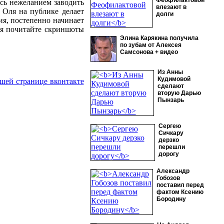
Феофилактовой
ись нежеланием заводить
влезают в
ь Оля на публике делает
долги
ция, постепенно начинает
ия почитайте скриншоты
Элина Карякина получила
по зубам от Алексея
Самсонова + видео
Из Анны
Кудимовой
шей странице вконтакте
сделают
вторую Дарью
Пынзарь
Сергею
Сичкару
дерзко
перешли
дорогу
Александр
Гобозов
поставил перед
фактом Ксению
Бородину