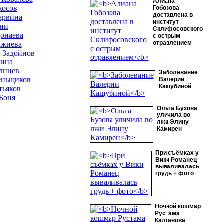
Алиана
косов
Гобозова
доставлена в
арвина
институт
они
Склифосовского
онаева
с острым
отравлением
джиева
 Задойнов
шина
лнцев
Заболевание
еньщиков
Валерии
Кашубиной
тьяков
Боня
Ольга Бузова
уличила во
лжи Элину
Камирен
При съёмках у
Вики Романец
вываливалась
грудь + фото
Ночной кошмар
Рустама
Калганова