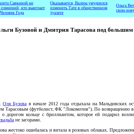
ылета Савкиной не
Оказывается, Валера умудрился
Ольга Вет
ь сомнений, кто выиграет
изменить Тате в общественном
свою нов
 Человек Года
туалете
льги Бузовой и Дмитрия Тарасова под большим
ак
Оля Бузова
в начале 2012 года отдыхала на Мальдивских ос
м Тарасовым (футболист, ФК "Локомотив"). По возвращению 
а о дорогом кольце с бриллиантом, которое ей подарил возл
свадьба
не загорами.
зова жестоко ошибалась и витала в розовых облаках. Предложен