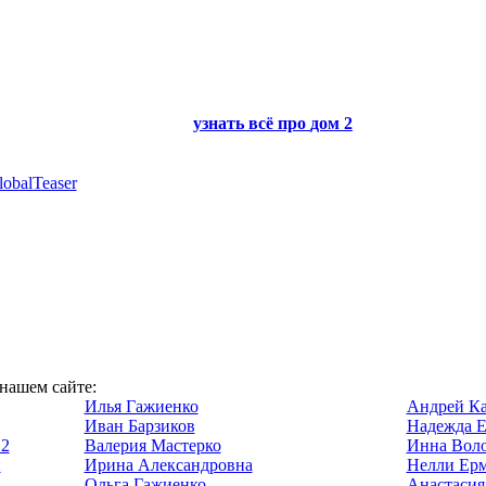
узнать всё про
дом 2
lobalTeaser
 нашем сайте:
Илья Гажиенко
Андрей Ка
Иван Барзиков
Надежда Е
 2
Валерия Мастерко
Инна Вол
и
Ирина Александровна
Нелли Ерм
Ольга Гажиенко
Анастасия