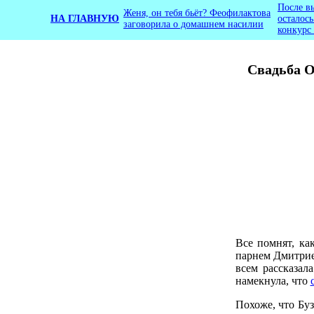
После в
Женя, он тебя бьёт? Феофилактова
НА ГЛАВНУЮ
осталос
заговорила о домашнем насилии
конкурс
Свадьба О
Все помнят, к
парнем Дмитрие
всем рассказал
намекнула, что
Похоже, что Бу