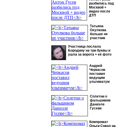
разбились под
Москвой +
видео после
ДТП
Татьяна
Охулкова
больше не
участник
Участница послала
Бородину на три буквы и
ушла за ворота + её фото
Андрей
Черкасов
поставил
ведущим
ультиматум
Сплетни о
фальшивом
Даниэле
Гусеве
Компромат
Ольги Сокол на