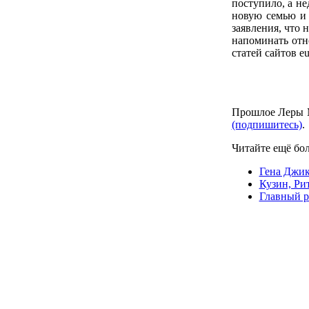
поступило, а н
новую семью и 
заявления, что 
напоминать от
статей сайтов eu
Прошлое Леры М
(подпишитесь)
.
Читайте ещё бо
Гена Джик
Кузин, Ри
Главный р