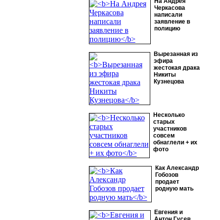
На Андрея
Черкасова
написали
заявление в
полицию
Вырезанная из
эфира
жестокая драка
Никиты
Кузнецова
Несколько
старых
участников
совсем
обнаглели + их
фото
Как Александр
Гобозов
продает
родную мать
Евгения и
Антон Гусев