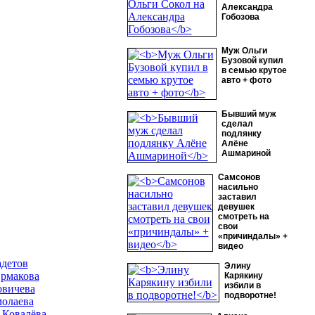
Александра
Гобозова
Муж Ольги
Бузовой купил
в семью крутое
авто + фото
Бывший муж
сделал
подлянку
Алёне
Ашмариной
Самсонов
насильно
заставил
девушек
смотреть на
свои
«причиндалы» +
видео
детов
Элину
рмакова
Карякину
избили в
овичева
подворотне!
олаева
 Ковалёва