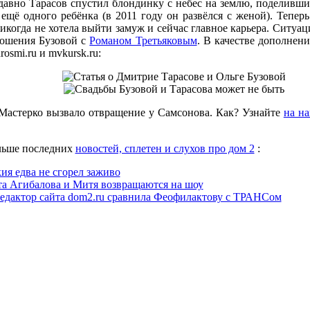
едавно Тарасов спустил блондинку с небес на землю, поделивш
ещё одного ребёнка (в 2011 году он развёлся с женой). Тепер
никогда не хотела выйти замуж и сейчас главное карьера. Ситуа
ношения Бузовой с
Романом Третьяковым
. В качестве дополнен
rosmi.ru и mvkursk.ru:
астерко вызвало отвращение у Самсонова. Как? Узнайте
на на
льше последних
новостей, сплетен и слухов про дом 2
:
ия едва не сгорел заживо
та Агибалова и Митя возвращаются на шоу
едактор сайта dom2.ru сравнила Феофилактову с ТРАНСом