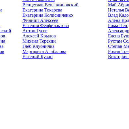
Венцеслав Венгржановский
Май Абри
а
Екатерина Токарева
Наталья В
Екатерина Колисниченко
Влад Кад
Филипп Алексеев
Алёна Вод
ь
Евгения Феофилактова
Рима Пен
нский
Антон Гусев
Александр
нов
Алексей Крылов
Елена Бу
ина
Михаил Терехин
Рустам Со
ва
Глеб Клубничка
Степан М
ов
Маргарита Агибалова
Роман Тре
Евгений Кузин
Виктория 