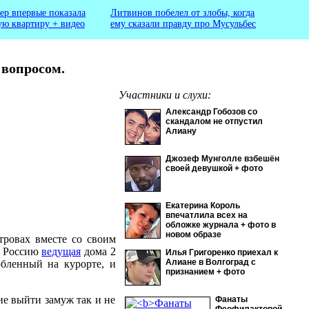
ер впервые показала
Литвинов побелел от злобы, когда
ую квартиру + видео
ему сказали правду про Мусульбес
 вопросом.
Участники и слухи:
Александр Гобозов со
скандалом не отпустил
Алиану
Джозеф Мунголле взбешён
своей девушкой + фото
Екатерина Король
впечатлила всех на
обложке журнала + фото в
новом образе
тровах вместе со своим
в Россию
ведущая
дома 2
Илья Григоренко приехал к
Алиане в Волгоград с
юбленный на курорте, и
признанием + фото
ие выйти замуж так и не
Фанаты