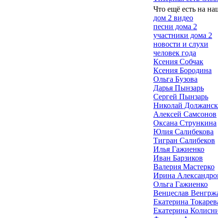
Что ещё есть на на
дом 2 видео
песни дома 2
участники дома 2
новости и слухи
человек года
Ксения Собчак
Ксения Бородина
Ольга Бузова
Дарья Пынзарь
Сергей Пынзарь
Николай Должанс
Алексей Самсонов
Оксана Стрункина
Юлия Салибекова
Тигран Салибеков
Илья Гажиенко
Иван Барзиков
Валерия Мастерко
Ирина Александро
Ольга Гажиенко
Венцеслав Венгрж
Екатерина Токарев
Екатерина Колисн