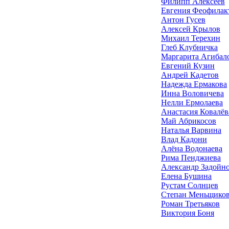
Филипп Алексеев
Евгения Феофилак
Антон Гусев
Алексей Крылов
Михаил Терехин
Глеб Клубничка
Маргарита Агибал
Евгений Кузин
Андрей Кадетов
Надежда Ермакова
Инна Воловичева
Нелли Ермолаева
Анастасия Ковалёв
Май Абрикосов
Наталья Варвина
Влад Кадони
Алёна Водонаева
Рима Пенджиева
Александр Задойн
Елена Бушина
Рустам Солнцев
Степан Меньщико
Роман Третьяков
Виктория Боня