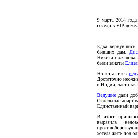
9 марта 2014 года
соседи в VIP-доме.
Едва вернувшись 
бывших дам.
Диа
Никита пожаловал 
были заняты
Елиза
На тет-а-тете с
вед
Достаточно неожид
в Индии, часто за
Ведущие
дали добр
Отдельные апартам
Единственный вари
В итоге пришлос
выразила недо
противоборствую
хотела жить под о