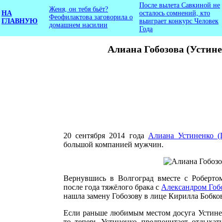
После вылета Савкиной не
Женя, он тебя бьёт?
НА
осталось сомнений, кто
Феофилактова заговорила о
ГЛАВНУЮ
выиграет конкурс Человек
домашнем насилии
Года
Алиана Гобозова (Устине
20 сентября 2014 года
Алиана Устиненко (Г
большой компанией мужчин.
Вернувшись в Волгоград вместе с Робертом
после года тяжёлого брака с
Александром Гоб
нашла замену Гобозову в лице Кирилла Бобкова
Если раньше любимым местом досуга Устинен
то теперь Устиненко предпочитает отдыхат