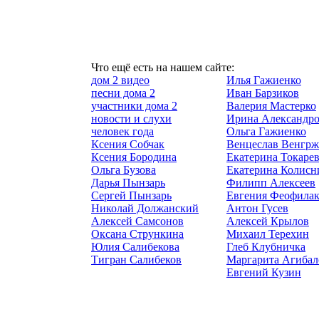
Что ещё есть на нашем сайте:
дом 2 видео
Илья Гажиенко
песни дома 2
Иван Барзиков
участники дома 2
Валерия Мастерко
новости и слухи
Ирина Александр
человек года
Ольга Гажиенко
Ксения Собчак
Венцеслав Венгрж
Ксения Бородина
Екатерина Токаре
Ольга Бузова
Екатерина Колисн
Дарья Пынзарь
Филипп Алексеев
Сергей Пынзарь
Евгения Феофилак
Николай Должанский
Антон Гусев
Алексей Самсонов
Алексей Крылов
Оксана Стрункина
Михаил Терехин
Юлия Салибекова
Глеб Клубничка
Тигран Салибеков
Маргарита Агибал
Евгений Кузин