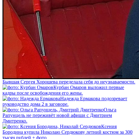
Бывшая Сергея Хорошева переделала себя до неузнаваемости.
Курбан Омаров выложил первые
кадры после освобождения его жены.
Надежда Ермакова подозревает
руководство дома 2 в заговоре.
Ольга
Рапунцель не переживёт новой афиши с Дмитрием
Дмитренко.
Ксения
Бородина купила Николаю Сердюкову летний костюм за 300
тысяч рублей + фото