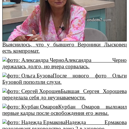
Выяснилось, что у бывшего Вероники Лысковец
есть компромат.
Александра Черно
держалась долго, но вчера сорвалась.
После нового фото Ольги
Бузовой поползли слухи.
Бывшая Сергея Хорошева
переделала себя до неузнаваемости.
Курбан Омаров выложил
первые кадры после освобождения его жены.
Надежда Ермакова
подозревает руководство дома 2 в заговоре.