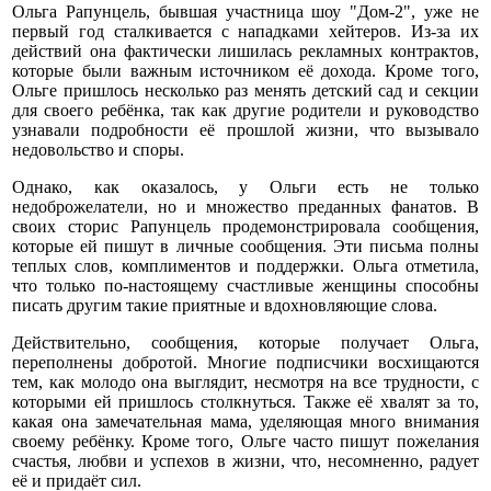
Ольга Рапунцель, бывшая участница шоу "Дом-2", уже не
первый год сталкивается с нападками хейтеров. Из-за их
действий она фактически лишилась рекламных контрактов,
которые были важным источником её дохода. Кроме того,
Ольге пришлось несколько раз менять детский сад и секции
для своего ребёнка, так как другие родители и руководство
узнавали подробности её прошлой жизни, что вызывало
недовольство и споры.
Однако, как оказалось, у Ольги есть не только
недоброжелатели, но и множество преданных фанатов. В
своих сторис Рапунцель продемонстрировала сообщения,
которые ей пишут в личные сообщения. Эти письма полны
теплых слов, комплиментов и поддержки. Ольга отметила,
что только по-настоящему счастливые женщины способны
писать другим такие приятные и вдохновляющие слова.
Действительно, сообщения, которые получает Ольга,
переполнены добротой. Многие подписчики восхищаются
тем, как молодо она выглядит, несмотря на все трудности, с
которыми ей пришлось столкнуться. Также её хвалят за то,
какая она замечательная мама, уделяющая много внимания
своему ребёнку. Кроме того, Ольге часто пишут пожелания
счастья, любви и успехов в жизни, что, несомненно, радует
её и придаёт сил.