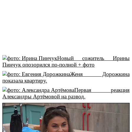
Новый сожитель Ирины
Пинчук опозорился по-полной + фото
Женя Дорожкина
показала квартиру.
Первая реакция
Александры Артёмовой на развод.