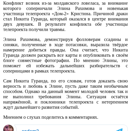
Конфликт возник из-за молдавского ловеласа, за внимание
которого соперничали Элина Рахимова и новенькая
участница телепроекта «Дом-2» Кристина. Причиной драки
стал Никита Гуранда, который оказался в центре внимания
двух девушек. В результате конфликта обе участницы
телепроекта получили травмы.
Элина Рахимова, демонстрируя фолловерам ссадины и
синяки, полученные в ходе потасовки, выразила твёрдое
намерение добиться правды. Она считает, что Никита
Гуранда должен раскрыть все карты и опубликовать в своём
блоге совместные фотографии. По мнению Элины, это
поможет ей избежать дальнейших разбирательств с
соперницами в рамках телепроекта.
Сам Никита Гуранда, по его словам, готов доказать свою
верность и любовь к Элине, пусть даже таким необычным
способом. Однако на данный момент молодой человек так и
не выполнил требования Элины. Ситуация остаётся
напряжённой, и поклонники телепроекта с нетерпением
ждут дальнейшего развития событий.
Мнением о слухах поделитесь в комментариях.