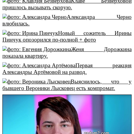
Клаве Безверховой
пришлось вызывать скорую.
Александра Черно
влюбилась.
Новый сожитель Ирины
Пинчук опозорился по-полной + фото
Женя Дорожкина
показала квартиру.
Первая реакция
Александры Артёмовой на развод.
Выяснилось, что у
бывшего Вероники Лысковец есть компромат.