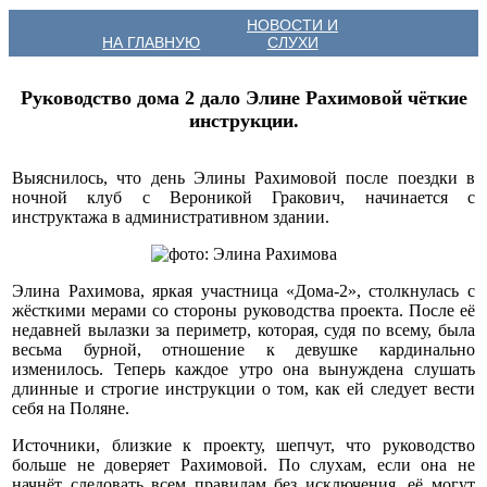
НОВОСТИ И
НА ГЛАВНУЮ
СЛУХИ
Руководство дома 2 дало Элине Рахимовой чёткие
инструкции.
Выяснилось, что день Элины Рахимовой после поездки в
ночной клуб с Вероникой Гракович, начинается с
инструктажа в административном здании.
Элина Рахимова, яркая участница «Дома-2», столкнулась с
жёсткими мерами со стороны руководства проекта. После её
недавней вылазки за периметр, которая, судя по всему, была
весьма бурной, отношение к девушке кардинально
изменилось. Теперь каждое утро она вынуждена слушать
длинные и строгие инструкции о том, как ей следует вести
себя на Поляне.
Источники, близкие к проекту, шепчут, что руководство
больше не доверяет Рахимовой. По слухам, если она не
начнёт следовать всем правилам без исключения, её могут