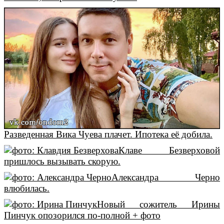
Разведенная Вика Чуева плачет. Ипотека её добила.
Клаве Безверховой
пришлось вызывать скорую.
Александра Черно
влюбилась.
Новый сожитель Ирины
Пинчук опозорился по-полной + фото