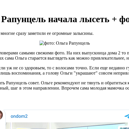
 Рапунцель начала лысеть + ф
 многие сразу заметили ее огромные залысины.
ловерами самыми свежими фото. На них выпускница дома 2 то п
х сама Ольга старается выглядеть как можно привлекательнее, но
ли уж не со здоровьем, то с волосами точно. Если еще недавно 
сь лишь воспоминания, а голову Ольги "украшают" совсем непри
ть Рапунцель совет. Ольге рекомендуют не тянуть и обратиться 
ый, шаг в этом направлении. Впрочем сама молодая мамочка ост