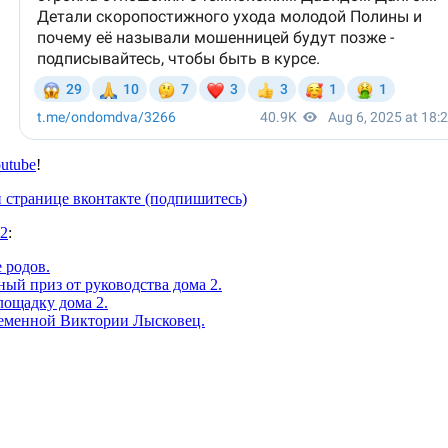
utube
!
 странице вконтакте (подпишитесь)
 2
:
 родов.
ый приз от руководства дома 2.
лощадку дома 2.
еменной Виктории Лысковец.