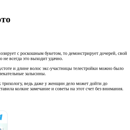
ото
озирует с роскошным букетом, то демонстрирует дочерей, свой
 не всегда это выходит удачно.
густоте и длине волос экс-участницы телестройки можно было
влекательные залысины.
к трихологу, ведь даже у женщин дело может дойти до
авила колкие замечание и советы на этот счет без внимания.