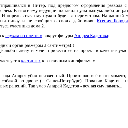
отпрашивался в Питер, под предлогом оформления развода с
с чем. В итоге ему ведущие поставили ультиматум: либо он ра
. И определяться ему нужно будет за периметром. На данный 
еалити-шоу и не сообщил о своих действиях.
Ксения Бороди
туса участника дома 2.
м к
слухам и сплетням
вокруг фигуры
Андрея Кадетова
:
одный орган размером 3 сантиметра!!!
ё любит жену и хочет привести её на проект в качестве учас
.
частвует в
кастингах
к различным кинофильмам.
0 года Андрея убил неизвестный. Произошло всё в тот момент,
 собакой во дворе (г. Санкт-Петербург). Повалив Кадетова 
ых ранений. Так умер Андрей Кадетов - вечная ему память...