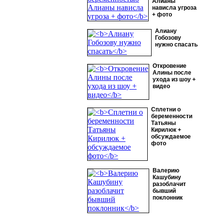
Алианы
нависла угроза
+ фото
Алиану
Гобозову
нужно спасать
Откровение
Алины после
ухода из шоу +
видео
Сплетни о
беременности
Татьяны
Кирилюк +
обсуждаемое
фото
Валерию
Кашубину
разоблачит
бывший
поклонник