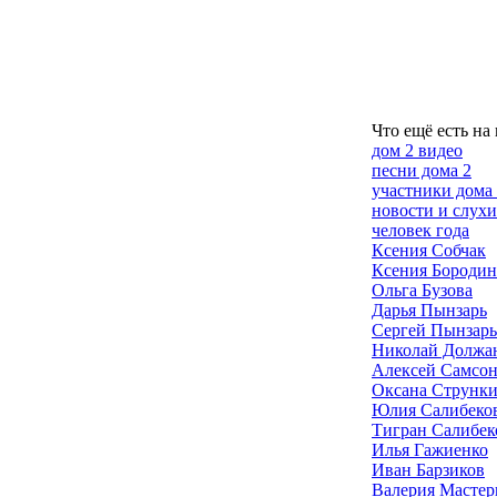
Что ещё есть на
дом 2 видео
песни дома 2
участники дома
новости и слухи
человек года
Ксения Собчак
Ксения Бородин
Ольга Бузова
Дарья Пынзарь
Сергей Пынзарь
Николай Должа
Алексей Самсо
Оксана Струнк
Юлия Салибеко
Тигран Салибек
Илья Гажиенко
Иван Барзиков
Валерия Мастер