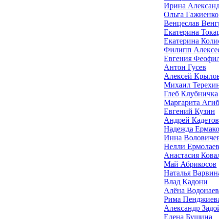
Ирина Алексан
Ольга Гажиенко
Венцеслав Вен
Екатерина Тока
Екатерина Коли
Филипп Алексе
Евгения Феофил
Антон Гусев
Алексей Крыло
Михаил Терехи
Глеб Клубничка
Маргарита Агиб
Евгений Кузин
Андрей Кадетов
Надежда Ермако
Инна Воловиче
Нелли Ермолаев
Анастасия Кова
Май Абрикосов
Наталья Варвин
Влад Кадони
Алёна Водонаев
Рима Пенджиев
Александр Задо
Елена Бушина