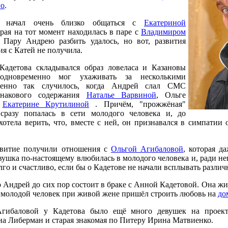
го
.
в начал очень близко общаться с
Екатериной
орая на тот момент находилась в паре с
Владимиром
. Пару Андрею разбить удалось, но вот, развития
я с Катей не получила.
Кадетова складывался образ ловеласа и Казановы
одновременно мог ухаживать за несколькими
менно так случилось, когда Андрей слал СМС
инакового содержания
Наталье Варвиной
, Ольге
и
Екатерине Крутилиной
. Причём, "прожжёная"
сразу попалась в сети молодого человека и, до
хотела верить, что, вместе с ней, он признавался в симпатии
звитие получили отношения с
Ольгой Агибаловой
, которая д
вушка по-настоящему влюбилась в молодого человека и, ради нег
го и счастливо, если бы о Кадетове не начали всплывать разли
 Андрей до сих пор состоит в браке с Анной Кадетовой. Она жи
о молодой человек при живой жене пришёл строить любовь на
до
гибаловой у Кадетова было ещё много девушек на проект
на Либерман и старая знакомая по Питеру Ирина Матвиенко.