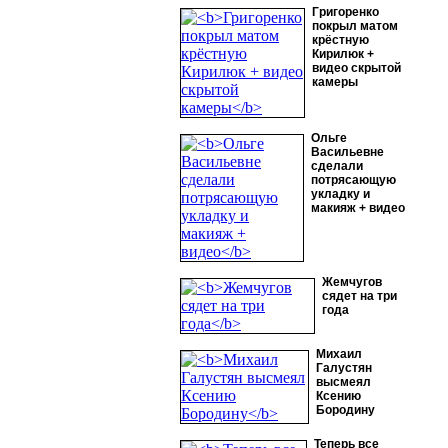
Григоренко
покрыл матом
крёстную
Кирилюк +
видео скрытой
камеры
Ольге
Васильевне
сделали
потрясающую
укладку и
макияж + видео
Жемчугов
сядет на три
года
Михаил
Галустян
высмеял
Ксению
Бородину
Теперь все