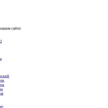
 нашем сайте:
 2
а
нский
нов
ина
ва
ов
ко