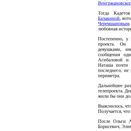
Венгржановско
Тогда Кадето
Балакиной
, кот
Черемшановым
любовная истори
Постепенно, у 
проекта. Он 
девушками, и
сообщения од
Агибаловой 
Наташа почти 
последнего, не 
периметра.
Дальнейшее ра
телепроекта. Де
жили бы они дол
Выяснилось, что
Получается, чт
После Ольги А
Борисевич, Эли