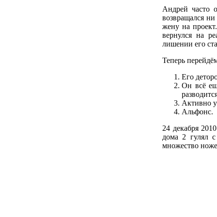
Андрей часто 
возвращался ни 
жену на проект
вернулся на р
лишении его ста
Теперь перейдё
Его детор
Он всё ещ
разводится
Активно у
Альфонс.
24 декабря 201
дома 2 гулял с
множество ножев