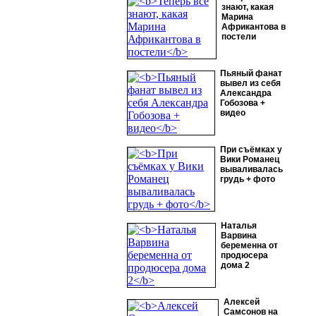
знают, какая
Марина
Африкантова в
постели
Пьяный фанат
вывел из себя
Александра
Гобозова +
видео
При съёмках у
Вики Романец
вываливалась
грудь + фото
Наталья
Варвина
беременна от
продюсера
дома 2
Алексей
Самсонов на