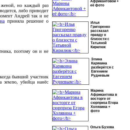
Африкантовой +
 женой, но каждый раз
её фото
зводится, либо приводит
момент Андрей так и не
на
приняла решение о
Илья
Григоренко
рассказал
правду о
близости с
Татьяной
Кирилюк
тника, поэтому он и не
Элина
Карякина
разберётся с
Евгением
Рудневым
 когда бывший участник
на землю, убийца нанёс
Марина
Африкантова в
восторге от
сюрприза Егора
Холявина +
фото
Ольга Бузова