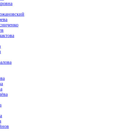
дровна
гржановский
рева
сниченко
ев
актова
в
н
алова
ва
ва
а
лёва
а
а
а
йнов