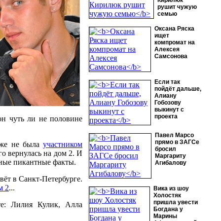
Кирилюк
рушит чужую
семью
Оксана Ряска
ищет
компромат на
Алексея
Самсонова
Если так
пойдёт дальше,
Алиану
Гобозову
выкинут с
проекта
 он чуть ли не половине
Павел Марсо
прямо в ЗАГСе
аже не была
участником
бросил
о вернулась на дом 2. И
Маргариту
чные пикантные факты.
Агибалову
вёт в Санкт-Петербурге.
м 2
...
Вика из шоу
Холостяк
пришла увести
е: Лилия Кулик, Алла
Богдана у
Марины