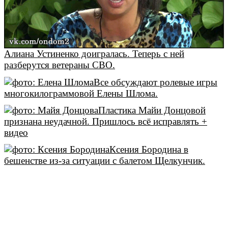
Алиана Устиненко доигралась. Теперь с ней
разберутся ветераны СВО.
Все обсуждают ролевые игры
многокилограммовой Елены Шлома.
Пластика Майи Донцовой
признана неудачной. Пришлось всё исправлять +
видео
Ксения Бородина в
бешенстве из-за ситуации с балетом Щелкунчик.