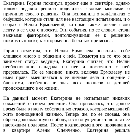
Екатерина Горина покинула проект еще в сентябре, однако
только недавно решила поделиться своими мыслями о
причинах своего решения. Она вспомнила о конфликтах с
бабушкой, которые стали для нее настоящим испытанием, и о
ссорах с Нелли Ермолаевой, которые также внесли свою
лепту в ее уход с проекта. Эти события, по ее словам, стали
важными факторами, подтолкнувшими ее к решению
покинуть проект, к которому она была так привязана.
Горина отметила, что Нелли Ермолаева позволила себе
слишком много в общении с ней. Несмотря на то что она
занимает статус ведущей, Екатерина считает, что Нелли
необоснованно нападала на нее и постоянно с ней
пререкалась. По ее мнению, никто, включая Ермолаеву, не
имел права вмешиваться в ее личные дела и общение с
близкими, особенно не зная всех нюансов и деталей
происходящего в ее жизни.
На данный момент Екатерина не испытывает никаких
сожалений о своем решении. Она призналась, что долгое
время была в плену собственных страхов, которые мешали ей
жить полноценной жизнью. Теперь же, по ее словам, она
обрела долгожданную свободу, и это ощущение стало для нее
настоящим подарком. После кратковременного проживания
в квартире Алены Опенченко, Екатерина решила