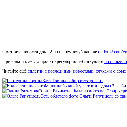
Смотрите новости дома 2 на нашем ютуб канале
ondom2.com/yo
Приколы и мемы о проекте регулярно публикуются
на нашей с
Читайте ещё
сплетни с последними новостями, слухами о доме
Катя Горина собирается рожать
Машина бывшей участницы дома 2 разбил
Элина Рахимова была на волоске. Эфир чер
Сеть облетело фото Ольги Рапунцель со св