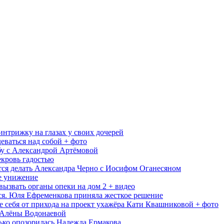
интрижку на глазах у своих дочерей
еваться над собой + фото
бу с Александрой Артёмовой
екровь гадостью
тся делать Александра Черно с Иосифом Оганесяном
е унижение
вызвать органы опеки на дом 2 + видео
я. Юля Ефременкова приняла жесткое решение
е себя от прихода на проект ухажёра Кати Квашниковой + фото
 Алёны Водонаевой
лько опозорилась Надежда Ермакова