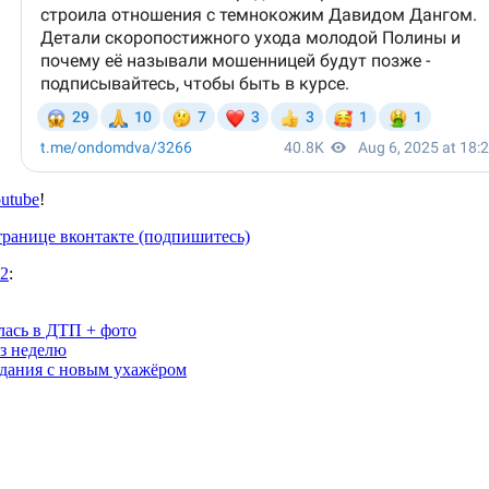
utube
!
транице вконтакте (подпишитесь)
 2
:
ась в ДТП + фото
ез неделю
идания с новым ухажёром