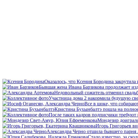
Оказалось, что Ксения Бородина закрутила 
Бывшая жена Ивана Барзикова продолжает изд
Недовольный сожитель отменил свадь
Участница дома 2 накормила будущую св
Все в шоке, что собираю
Кристина Бухынбалтэ пошла на полно
После таких кадров подписчики требуют 
Мондезир доигралс
Игорь Григорьев вн
Александра Черно отшила бывшего парня
Стало известно, за ско