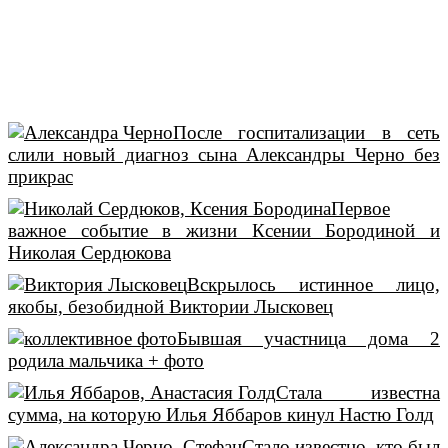
После госпитализации в сеть
слили новый диагноз сына Александры Черно без
прикрас
Первое
важное событие в жизни Ксении Бородиной и
Николая Сердюкова
Вскрылось истинное лицо,
якобы, безобидной Виктории Лысковец
Бывшая участница дома 2
родила мальчика + фото
Стала известна
сумма, на которую Илья Яббаров кинул Настю Голд
Стало известно, кто был