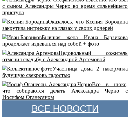
с сыном Александры Черно во время сильнейшего
приступа
Оказалось, что Ксения Бородина
закрутила интрижку на глазах у своих дочерей
Бывшая жена Ивана Барзикова
продолжает издеваться над собой + фото
Недовольный сожитель
отменил свадьбу с Александрой Артёмовой
Участница дома 2 накормила
будущую свекровь гадостью
Все в шоке,
что собираются делать Александра Черно с
Иосифом Оганесяном
ВСЕ НОВОСТИ