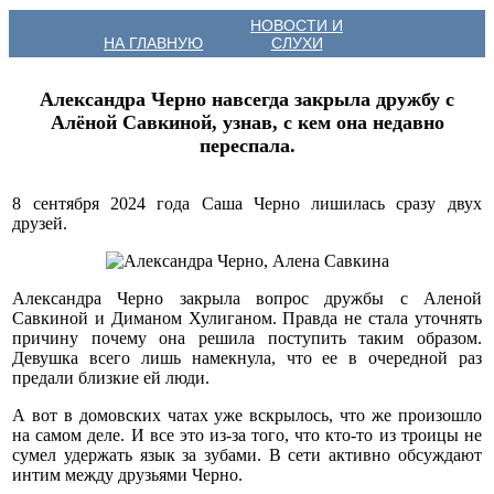
НОВОСТИ И
НА ГЛАВНУЮ
СЛУХИ
Александра Черно навсегда закрыла дружбу с
Алёной Савкиной, узнав, с кем она недавно
переспала.
8 сентября 2024 года Саша Черно лишилась сразу двух
друзей.
Александра Черно закрыла вопрос дружбы с Аленой
Савкиной и Диманом Хулиганом. Правда не стала уточнять
причину почему она решила поступить таким образом.
Девушка всего лишь намекнула, что ее в очередной раз
предали близкие ей люди.
А вот в домовских чатах уже вскрылось, что же произошло
на самом деле. И все это из-за того, что кто-то из троицы не
сумел удержать язык за зубами. В сети активно обсуждают
интим между друзьями Черно.