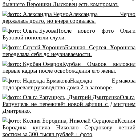
бывшего Вероники Лысковец есть компромат.
Александра Черно
держалась долго, но вчера сорвалась.
После нового фото Ольги
Бузовой поползли слухи.
Бывшая Сергея Хорошева
переделала себя до неузнаваемости.
Курбан Омаров выложил
первые кадры после освобождения его жены.
Надежда Ермакова
подозревает руководство дома 2 в заговоре.
Ольга
Рапунцель не переживёт новой афиши с Дмитрием
Дмитренко.
Ксения
Бородина купила Николаю Сердюкову летний
костюм за 300 тысяч рублей + фото