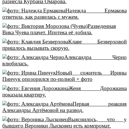
разнесла Курбана Омарова.
Надежда Ермакова
ответила, как развелась с мужем.
Разведенная
Вика Чуева плачет. Ипотека её добила.
Клаве Безверховой
пришлось вызывать скорую.
Александра Черно
влюбилась.
Новый сожитель Ирины
Пинчук опозорился по-полной + фото
Женя Дорожкина
показала квартиру.
Первая реакция
Александры Артёмовой на развод.
Выяснилось, что у
бывшего Вероники Лысковец есть компромат.