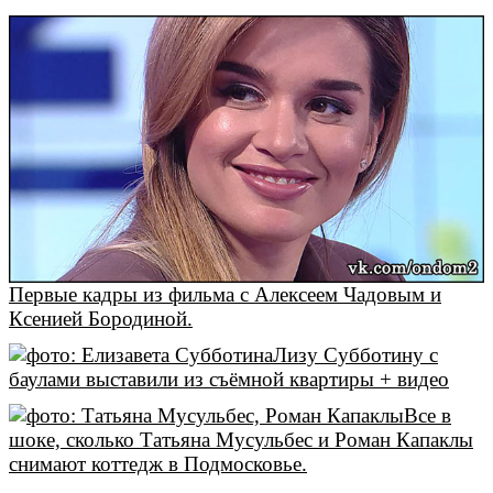
Первые кадры из фильма с Алексеем Чадовым и
Ксенией Бородиной.
Лизу Субботину с
баулами выставили из съёмной квартиры + видео
Все в
шоке, сколько Татьяна Мусульбес и Роман Капаклы
снимают коттедж в Подмосковье.