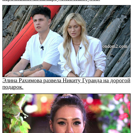
Элина Рахимова развела Никиту Гуранда на дорогой
подарок.