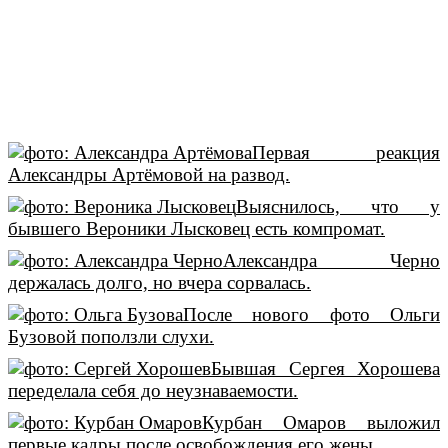
Первая реакция
Александры Артёмовой на развод.
Выяснилось, что у
бывшего Вероники Лысковец есть компромат.
Александра Черно
держалась долго, но вчера сорвалась.
После нового фото Ольги
Бузовой поползли слухи.
Бывшая Сергея Хорошева
переделала себя до неузнаваемости.
Курбан Омаров выложил
первые кадры после освобождения его жены.