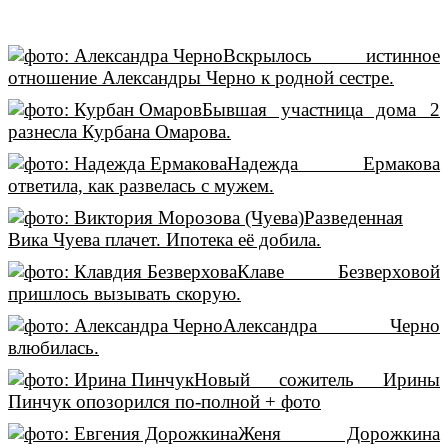
Вскрылось истинное
отношение Александры Черно к родной сестре.
Бывшая участница дома 2
разнесла Курбана Омарова.
Надежда Ермакова
ответила, как развелась с мужем.
Разведенная
Вика Чуева плачет. Ипотека её добила.
Клаве Безверховой
пришлось вызывать скорую.
Александра Черно
влюбилась.
Новый сожитель Ирины
Пинчук опозорился по-полной + фото
Женя Дорожкина