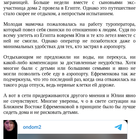
заграницей. Больше недели вместе с сыновьями экс-
участница дома 2 провела в Египте. Однако это путешествие
стало скорее не отдыхом, а непростым испытанием.
Молодая мамочка пожаловалась на работу туроператора,
который повел себя свински по отношению к людям. Судя по
всему улететь из Египта вовремя Юля и те кто летел вместе с
ней не смогли. Однако оператор не позаботился даже о
минимальных удобствах для тех, кто застрял в аэропорту.
Отдыхающим не предложили ни воды, ни перекуса, ни
какой-либо компенсации за доставленные неудобства. Хотя
многие были с детьми или большими семьями и явно не
могли позволить себе еду в аэропорту. Ефременкова так же
подчеркнула, что это последний раз, когда она отважилась на
такого рода отпуск, ведь нервные клетки ей дороже.
А вот в сети придерживаются другого мнения и Юлии явно
не сочувствуют. Многие уверены, ч о в свете ситуации на
Ближнем Востоке Ефременковой в принципе было бы лучше
сидеть дома и не рисковать детьми.