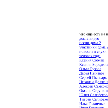
Что ещё есть на 
дом 2 видео
песни дома 2
участники дома 
новости и слухи
человек года
Ксения Собчак
Ксения Бородин
Ольга Бузова
Дарья Пынзарь
Сергей Пынзарь
Николай Должан
Алексей Самсон
Оксана Струнки
Юлия Салибеков
Тигран Салибек
Илья Гажиенко
Иван Барзиков