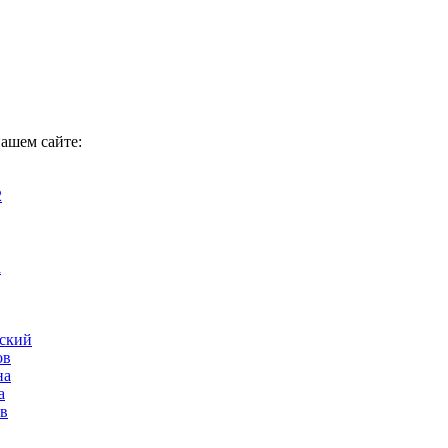
нашем сайте:
2
а
ский
ов
на
а
ов