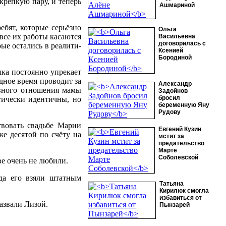
крепкую пару, и теперь
Ашмариной
ебят, которые серьёзно
Ольга
все их работы касаются
Васильевна
договорилась с
рые остались в реалити-
Ксенией
Бородиной
шка постоянно упрекает
одное время проводит за
Александр
ивного отношения мамы
Задойнов
бросил
тически идентичны, но
беременную Яну
Рудову
твовать свадьбе Марии
Евгений Кузин
же десятой по счёту на
мстит за
предательство
Марте
Соболевской
ве очень не любили.
уда его взяли штатным
Татьяна
Кирилюк смогла
избавиться от
азвали Лизой.
Пынзарей