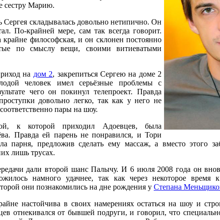
е сестру Марию.
ь Сергея складывалась довольно нетипично. Он
тал. По-крайней мере, сам так всегда говорит.
 крайне философская, и он склонен постоянно
стые по смыслу вещи, своими витиеватыми
приход на
дом 2
, закрепиться Сергею на доме 2
лодой человек имел серьёзные проблемы с
зультате чего он покинул телепроект. Правда
проступки довольно легко, так как у него не
соответственно пары на шоу.
кой, к которой приходил Адоевцев, была
ва. Правда ей парень не понравился, и Тори
ла парня, предложив сделать ему массаж, а вместо этого за
них лишь трусах.
редачи дали второй шанс Палычу. И 6 июля 2008 года он внов
ложилось намного удачнее, так как через некоторое время 
которой они познакомились на дне рождения у
Степана Меньщико
айне настойчива в своих намерениях остаться на шоу и стро
цев отнекивался от бывшей подруги, и говорил, что специальн