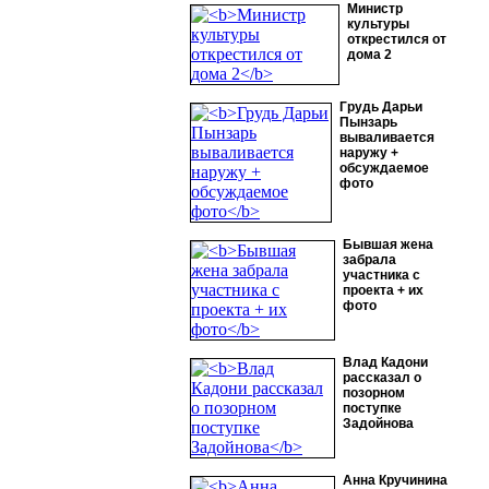
Министр
культуры
открестился от
дома 2
Грудь Дарьи
Пынзарь
вываливается
наружу +
обсуждаемое
фото
Бывшая жена
забрала
участника с
проекта + их
фото
Влад Кадони
рассказал о
позорном
поступке
Задойнова
Анна Кручинина