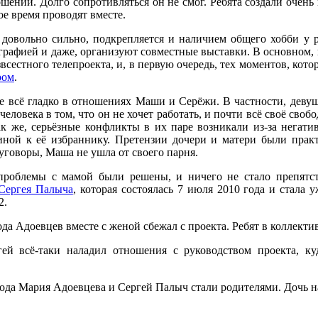
ений. Долго сопротивляться он не смог. Ребята создали очень 
ое время проводят вместе.
 довольно сильно, подкрепляется и наличием общего хобби у р
графией и даже, организуют совместные выставки. В основном, 
всестного телепроекта, и, в первую очередь, тех моментов, кото
ром
.
не всё гладко в отношениях Маши и Серёжи. В частности, деву
человека в том, что он не хочет работать, и почти всё своё своб
к же, серьёзные конфликты в их паре возникали из-за негат
ной к её избраннику. Претензии дочери и матери были прак
 уговоры, Маша не ушла от своего парня.
 проблемы с мамой были решены, и ничего не стало препятс
Сергея Палыча
, которая состоялась 7 июля 2010 года и стала у
2.
ода Адоевцев вместе с женой сбежал с проекта. Ребят в коллекти
гей всё-таки наладил отношения с руководством проекта, к
 года Мария Адоевцева и Сергей Палыч стали родителями. Дочь н