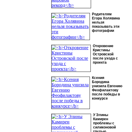
Родителям
Егора Холявина
нельзя
показывать эти
фотографии
Откровение
Кристины
Островской
после ухода с
проекта
Ксения
Бородина
унизила Евгению
Феофилактову
после победы в
конкурсе
У Элины
Камирен
проблемы с
силиконовой
грудью