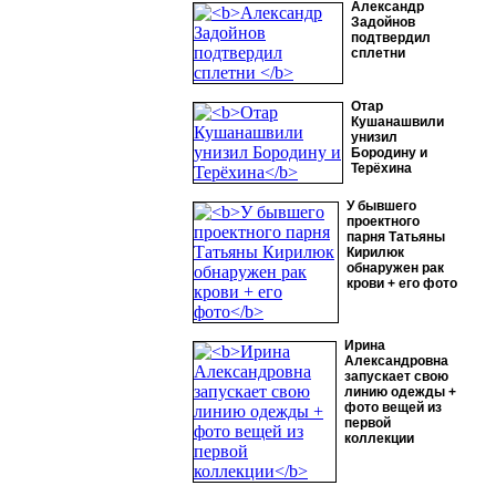
Александр
Задойнов
подтвердил
сплетни
Отар
Кушанашвили
унизил
Бородину и
Терёхина
У бывшего
проектного
парня Татьяны
Кирилюк
обнаружен рак
крови + его фото
Ирина
Александровна
запускает свою
линию одежды +
фото вещей из
первой
коллекции