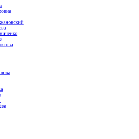
о
ровна
ржановский
ева
сниченко
в
актова
алова
ва
а
а
ёва
а