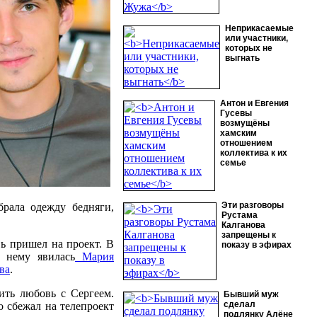
Неприкасаемые
или участники,
которых не
выгнать
Антон и Евгения
Гусевы
возмущёны
хамским
отношением
коллектива к их
семье
Эти разговоры
брала одежду бедняги,
Рустама
Калганова
запрещены к
ь пришел на проект. В
показу в эфирах
к нему явилась
Мария
ва
.
ить любовь с Сергеем.
Бывший муж
сделал
о сбежал на телепроект
подлянку Алёне