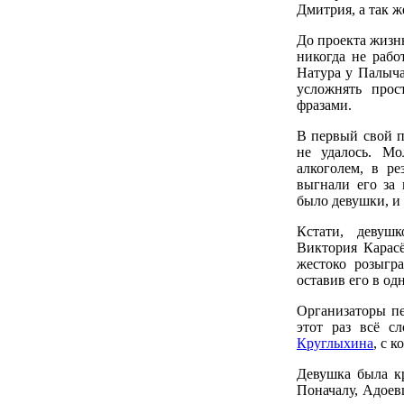
Дмитрия, а так ж
До проекта жизн
никогда не рабо
Натура у Палыча
усложнять про
фразами.
В первый свой 
не удалось. Мо
алкоголем, в ре
выгнали его за 
было девушки, и 
Кстати, девуш
Виктория Карасё
жестоко розыгра
оставив его в од
Организаторы пе
этот раз всё с
Круглыхина
, с 
Девушка была кр
Поначалу, Адоев