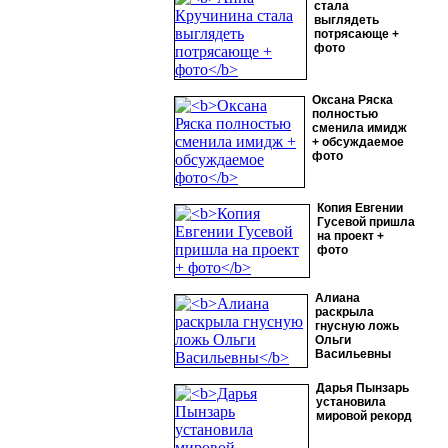
стала
выглядеть
потрясающе +
фото
Оксана Ряска
полностью
сменила имидж
+ обсуждаемое
фото
Копия Евгении
Гусевой пришла
на проект +
фото
Алиана
раскрыла
гнусную ложь
Ольги
Васильевны
Дарья Пынзарь
установила
мировой рекорд