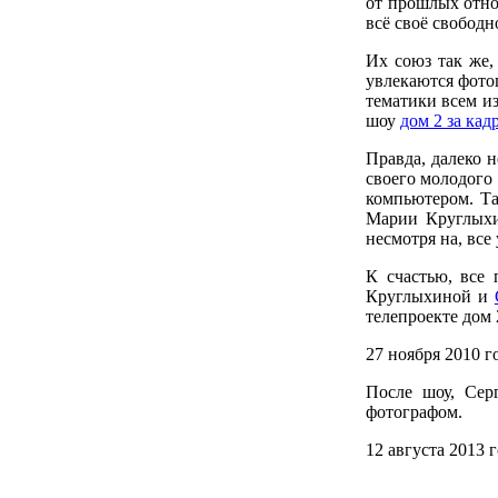
от прошлых отнош
всё своё свободн
Их союз так же,
увлекаются фото
тематики всем из
шоу
дом 2 за кад
Правда, далеко 
своего молодого 
компьютером. Та
Марии Круглыхи
несмотря на, все
К счастью, все
Круглыхиной и
телепроекте дом 
27 ноября 2010 г
После шоу, Сер
фотографом.
12 августа 2013