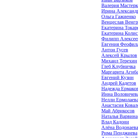
Валерия Мастерк
Ирина Александ
Ольга Гажиенко
Венцеслав Венг
Екатерина Токар
Екатерина Коли
Филипп Алексее
Евгения Феофил
Антон Гусев
Алексей Крылов
Михаил Терехин
Глеб Клубничка
Маргарита Агиб
Евгений Кузин
Андрей Кадетов
Надежда Ермако
Инна Воловичев
Нелли Ермолаев
Анастасия Ковал
Май Абрикосов
Наталья Варвина
Влад Кадони
Алёна Водонаев
Рима Пенджиева