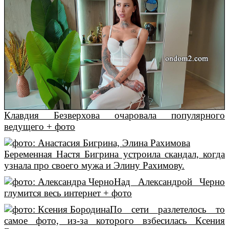
Клавдия Безверхова очаровала популярного
ведущего + фото
Беременная Настя Бигрина устроила скандал, когда
узнала про своего мужа и Элину Рахимову.
Над Александрой Черно
глумится весь интернет + фото
По сети разлетелось то
самое фото, из-за которого взбесилась Ксения