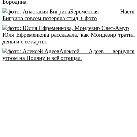
Бородина.
Беременная Настя
Бигрина совсем потеряла стыд + фото
Юля Ефременкова рассказала, как Мондезир тратил
деньги с её карты.
Алексей Адеев вернулся
утром на Поляну и всё отрицал.