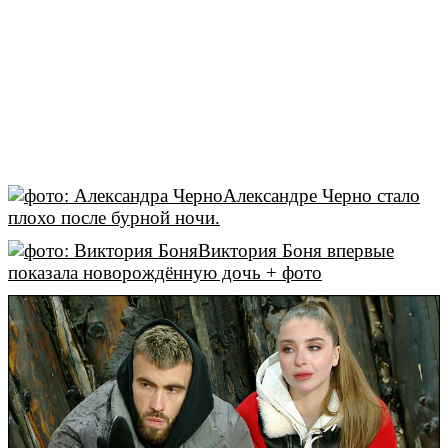
Александре Черно стало
плохо после бурной ночи.
Виктория Боня впервые
показала новорождённую дочь + фото