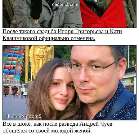
После такого свадьба Игоря Григорьева и Кати
Квашниковой официально отменена.
Все в шоке, как после развода Андрей Чуев
обошёлся со своей молодой женой.