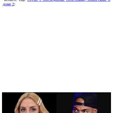
доме 2
: