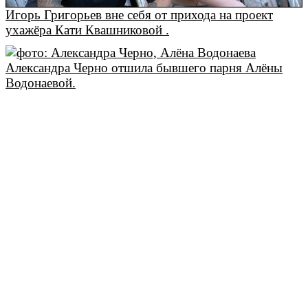
Игорь Григорьев вне себя от прихода на проект
ухажёра Кати Квашниковой .
Александра Черно отшила бывшего парня Алёны
Водонаевой.