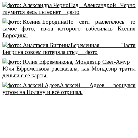
Над Александрой Черно
глумится весь интернет + фото
По сети разлетелось то
самое фото, из-за которого взбесилась Ксения
Бородина.
Беременная Настя
Бигрина совсем потеряла стыд + фото
Юля Ефременкова рассказала, как Мондезир тратил
деньги с её карты.
Алексей Адеев вернулся
утром на Поляну и всё отрицал.