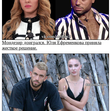
Мондезир доигрался. Юля Ефременкова приняла
жесткое решение.