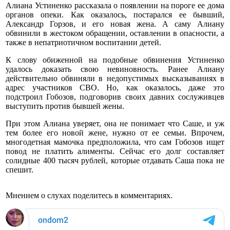
Алиана Устиненко рассказала о появлении на пороге ее дома
органов опеки. Как оказалось, постарался ее бывший,
Александр Горзов, и его новая жена. А саму Алиану
обвинили в жестоком обращении, оставлении в опасности, а
также в непатриотичном воспитании детей.
К слову обиженной на подобные обвинения Устиненко
удалось доказать свою невиновность. Ранее Алиану
действительно обвиняли в недопустимых высказываниях в
адрес участников СВО. Но, как оказалось, даже это
подстроил Гобозов, подговорив своих давних сослуживцев
выступить против бывшей жены.
При этом Алиана уверяет, она не понимает что Саше, и уж
тем более его новой жене, нужно от ее семьи. Впрочем,
многодетная мамочка предположила, что сам Гобозов ищет
повод не платить алименты. Сейчас его долг составляет
солидные 400 тысяч рублей, которые отдавать Саша пока не
спешит.
Мнением о слухах поделитесь в комментариях.