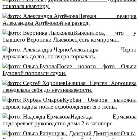
показала квартиру.
Первая реакция
Александры Артёмовой на развод.
Выяснилось, что у
бывшего Вероники Лысковец есть компромат.
Александра Черно
держалась долго, но вчера сорвалась.
После нового фото Ольги
Бузовой поползли слухи.
Бывшая Сергея Хорошева
переделала себя до неузнаваемости.
Курбан Омаров выложил
первые кадры после освобождения его жены.
Надежда Ермакова
подозревает руководство дома 2 в заговоре.
Ольга