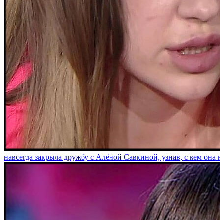
навсегда закрыла дружбу с Алёной Савкиной, узнав, с кем она 