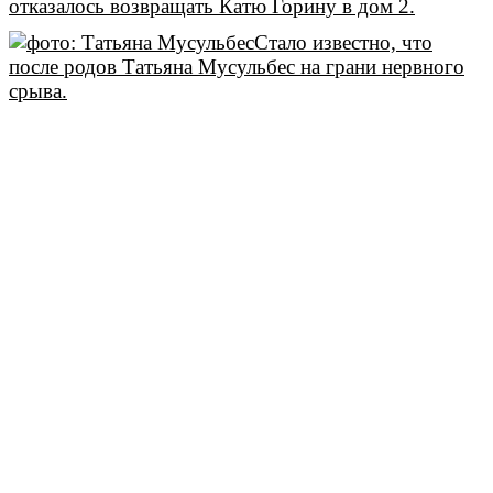
отказалось возвращать Катю Горину в дом 2.
Стало известно, что
после родов Татьяна Мусульбес на грани нервного
срыва.