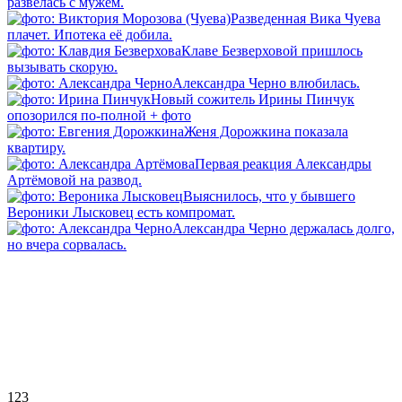
развелась с мужем.
Разведенная Вика Чуева
плачет. Ипотека её добила.
Клаве Безверховой пришлось
вызывать скорую.
Александра Черно влюбилась.
Новый сожитель Ирины Пинчук
опозорился по-полной + фото
Женя Дорожкина показала
квартиру.
Первая реакция Александры
Артёмовой на развод.
Выяснилось, что у бывшего
Вероники Лысковец есть компромат.
Александра Черно держалась долго,
но вчера сорвалась.
123