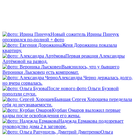
Новый сожитель Ирины Пинчук
опозорился по-полной + фото
Женя Дорожкина показала
квартиру.
Первая реакция Александры
Артёмовой на развод.
Выяснилось, что у бывшего
Вероники Лысковец есть компромат.
Александра Черно держалась долго,
но вчера сорвалась.
После нового фото Ольги Бузовой
поползли слухи.
Бывшая Сергея Хорошева переделала
себя до неузнаваемости.
Курбан Омаров выложил первые
кадры после освобождения его жены.
Надежда Ермакова подозревает
руководство дома 2 в заговоре.
Ольга