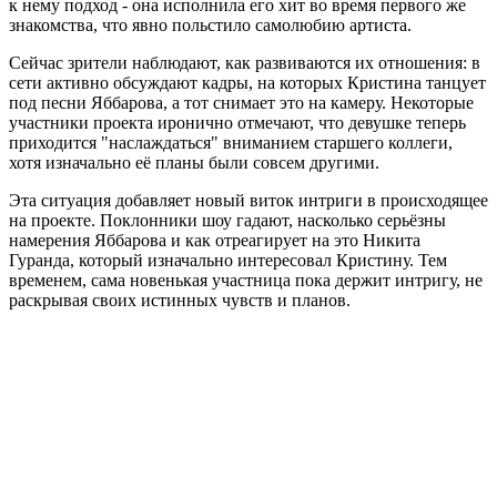
к нему подход - она исполнила его хит во время первого же
знакомства, что явно польстило самолюбию артиста.
Сейчас зрители наблюдают, как развиваются их отношения: в
сети активно обсуждают кадры, на которых Кристина танцует
под песни Яббарова, а тот снимает это на камеру. Некоторые
участники проекта иронично отмечают, что девушке теперь
приходится "наслаждаться" вниманием старшего коллеги,
хотя изначально её планы были совсем другими.
Эта ситуация добавляет новый виток интриги в происходящее
на проекте. Поклонники шоу гадают, насколько серьёзны
намерения Яббарова и как отреагирует на это Никита
Гуранда, который изначально интересовал Кристину. Тем
временем, сама новенькая участница пока держит интригу, не
раскрывая своих истинных чувств и планов.