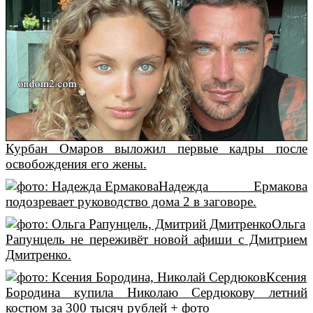
Курбан Омаров выложил первые кадры после
освобождения его жены.
Надежда Ермакова
подозревает руководство дома 2 в заговоре.
Ольга
Рапунцель не переживёт новой афиши с Дмитрием
Дмитренко.
Ксения
Бородина купила Николаю Сердюкову летний
костюм за 300 тысяч рублей + фото