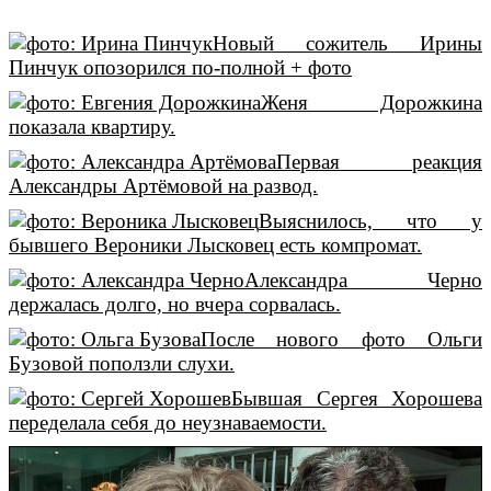
Новый сожитель Ирины
Пинчук опозорился по-полной + фото
Женя Дорожкина
показала квартиру.
Первая реакция
Александры Артёмовой на развод.
Выяснилось, что у
бывшего Вероники Лысковец есть компромат.
Александра Черно
держалась долго, но вчера сорвалась.
После нового фото Ольги
Бузовой поползли слухи.
Бывшая Сергея Хорошева
переделала себя до неузнаваемости.