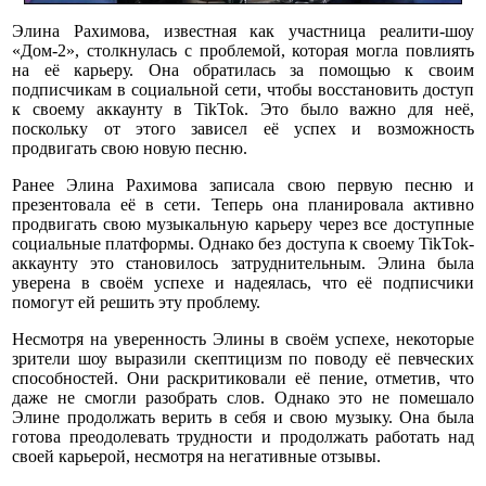
Элина Рахимова, известная как участница реалити-шоу
«Дом-2», столкнулась с проблемой, которая могла повлиять
на её карьеру. Она обратилась за помощью к своим
подписчикам в социальной сети, чтобы восстановить доступ
к своему аккаунту в TikTok. Это было важно для неё,
поскольку от этого зависел её успех и возможность
продвигать свою новую песню.
Ранее Элина Рахимова записала свою первую песню и
презентовала её в сети. Теперь она планировала активно
продвигать свою музыкальную карьеру через все доступные
социальные платформы. Однако без доступа к своему TikTok-
аккаунту это становилось затруднительным. Элина была
уверена в своём успехе и надеялась, что её подписчики
помогут ей решить эту проблему.
Несмотря на уверенность Элины в своём успехе, некоторые
зрители шоу выразили скептицизм по поводу её певческих
способностей. Они раскритиковали её пение, отметив, что
даже не смогли разобрать слов. Однако это не помешало
Элине продолжать верить в себя и свою музыку. Она была
готова преодолевать трудности и продолжать работать над
своей карьерой, несмотря на негативные отзывы.