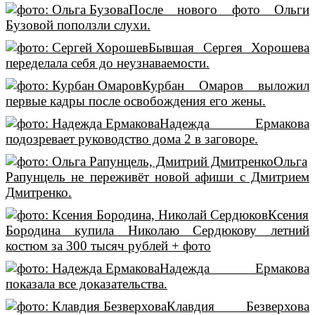
После нового фото Ольги
Бузовой поползли слухи.
Бывшая Сергея Хорошева
переделала себя до неузнаваемости.
Курбан Омаров выложил
первые кадры после освобождения его жены.
Надежда Ермакова
подозревает руководство дома 2 в заговоре.
Ольга
Рапунцель не переживёт новой афиши с Дмитрием
Дмитренко.
Ксения
Бородина купила Николаю Сердюкову летний
костюм за 300 тысяч рублей + фото
Надежда Ермакова
показала все доказательства.
Клавдия Безверхова