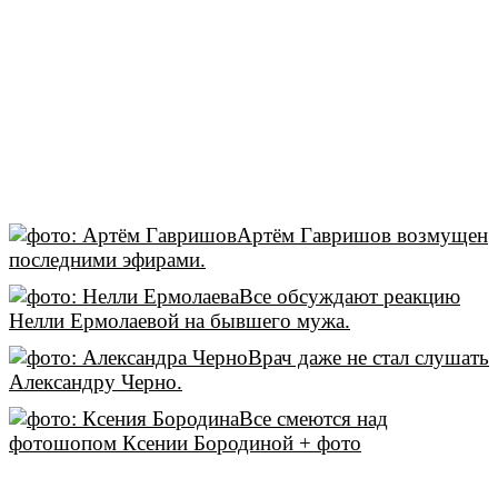
Артём Гавришов возмущен
последними эфирами.
Все обсуждают реакцию
Нелли Ермолаевой на бывшего мужа.
Врач даже не стал слушать
Александру Черно.
Все смеются над
фотошопом Ксении Бородиной + фото