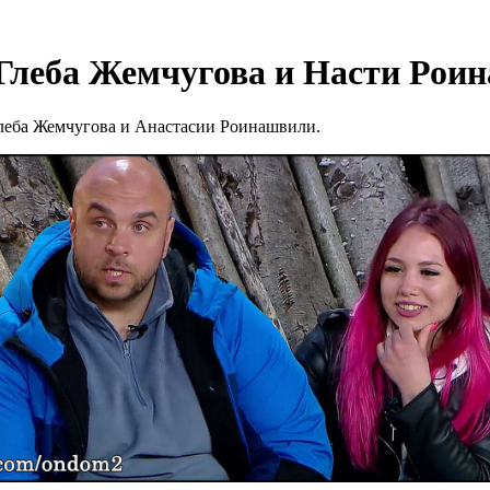
Глеба Жемчугова и Насти Рои
Глеба Жемчугова и Анастасии Роинашвили.