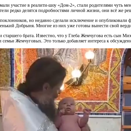
али участие в реалити-шоу «Дом-2», стали родителями чуть ме
ители редко делятся подробностями личной жизни, они всё же ре
оклонников, но недавно сделали исключение и опубликовали фо
ленький Добрыня. Многие из них уже готовы вынести свой верд
и старшего брата. Известно, что у Глеба Жемчугова есть сын Ми
и семьи Жемчуговых. Это только добавляет интереса к обсужде