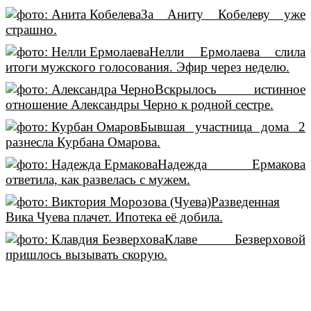
За Аниту Кобелеву уже
страшно.
Нелли Ермолаева слила
итоги мужского голосования. Эфир через неделю.
Вскрылось истинное
отношение Александры Черно к родной сестре.
Бывшая участница дома 2
разнесла Курбана Омарова.
Надежда Ермакова
ответила, как развелась с мужем.
Разведенная
Вика Чуева плачет. Ипотека её добила.
Клаве Безверховой
пришлось вызывать скорую.