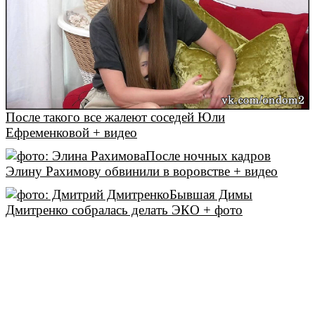
После такого все жалеют соседей Юли
Ефременковой + видео
После ночных кадров
Элину Рахимову обвинили в воровстве + видео
Бывшая Димы
Дмитренко собралась делать ЭКО + фото