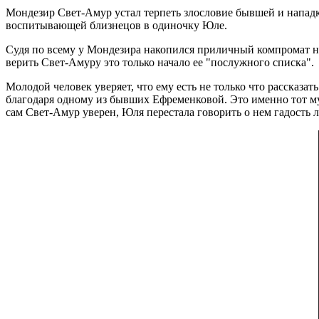
Мондезир Свет-Амур устал терпеть злословие бывшей и нападки
воспитывающей близнецов в одиночку Юле.
Судя по всему у Мондезира накопился приличный компромат на
верить Свет-Амуру это только начало ее "послужного списка".
Молодой человек уверяет, что ему есть не только что рассказат
благодаря одному из бывших Ефременковой. Это именно тот м
сам Свет-Амур уверен, Юля перестала говорить о нем гадость л