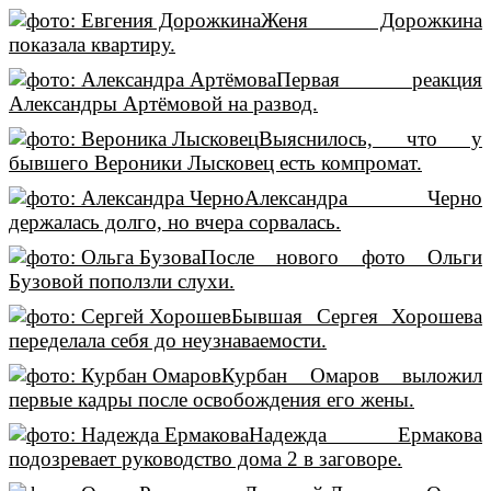
Женя Дорожкина
показала квартиру.
Первая реакция
Александры Артёмовой на развод.
Выяснилось, что у
бывшего Вероники Лысковец есть компромат.
Александра Черно
держалась долго, но вчера сорвалась.
После нового фото Ольги
Бузовой поползли слухи.
Бывшая Сергея Хорошева
переделала себя до неузнаваемости.
Курбан Омаров выложил
первые кадры после освобождения его жены.
Надежда Ермакова
подозревает руководство дома 2 в заговоре.