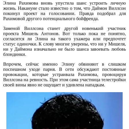
Элина Рахимова вновь упустила шанс устроить личную
жизнь. Накануне стало известно о том, что Даймон Виллсон
покинул проект на голосовании. Правда подобрал для
Рахимовой другого потенциального бойфренда.
Заменой Виллсона станет другой новенький участник
проекта Мишель Антонов. Вот только пока не понятно,
согласится ли Элина на такого ухажера или предпочтет
статус одиночки. К слову многие уверены, что ни у Мишеля,
ни у Даймона изначально не было шанса завоевать любовь
блондинки.
Впрочем, сейчас именно Элину обвиняют в слишком
поспешном уходе парня. В сети обсуждают постоянные
провокации, которые устраивала Рахимова, провоцируя
Виллсона на ревность. При этом сама участница телестройки
своей вины явно не ощущает и удивлена нападкам.