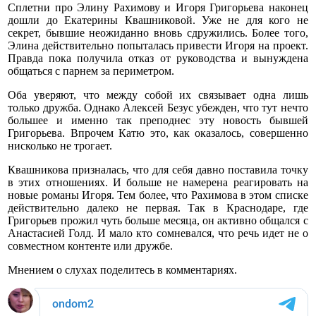
Сплетни про Элину Рахимову и Игоря Григорьева наконец
дошли до Екатерины Квашниковой. Уже не для кого не
секрет, бывшие неожиданно вновь сдружились. Более того,
Элина действительно попыталась привести Игоря на проект.
Правда пока получила отказ от руководства и вынуждена
общаться с парнем за периметром.
Оба уверяют, что между собой их связывает одна лишь
только дружба. Однако Алексей Безус убежден, что тут нечто
большее и именно так преподнес эту новость бывшей
Григорьева. Впрочем Катю это, как оказалось, совершенно
нисколько не трогает.
Квашникова призналась, что для себя давно поставила точку
в этих отношениях. И больше не намерена реагировать на
новые романы Игоря. Тем более, что Рахимова в этом списке
действительно далеко не первая. Так в Краснодаре, где
Григорьев прожил чуть больше месяца, он активно общался с
Анастасией Голд. И мало кто сомневался, что речь идет не о
совместном контенте или дружбе.
Мнением о слухах поделитесь в комментариях.