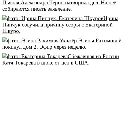
Пьяная Александра Черно натворила дел. На неё
собираются писать заявление.
Ирина
Пинчук озвучила причину ссоры с Екатериной
Шкуро.
Ухажёр Элины Рахимовой
покинул дом 2. Эфир через неделю.
Сбежавшая из России
Катя Токарева в шоке от цен в США.