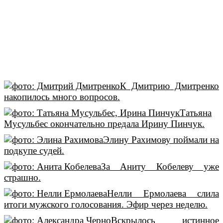
К Дмитрию Дмитренко
накопилось много вопросов.
Татьяна
Мусульбес окончательно предала Ирину Пинчук.
Элину Рахимову поймали на
подкупе судей.
За Аниту Кобелеву уже
страшно.
Нелли Ермолаева слила
итоги мужского голосования. Эфир через неделю.
Вскрылось истинное