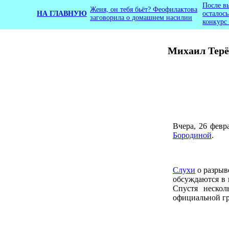
После в
Женя, он тебя бьёт? Феофилактова
НА ГЛАВНУЮ
осталос
заговорила о домашнем насилии
конкурс
Михаил Терё
Вчера, 26 февр
Бородиной
.
Слухи
о разрыв
обсуждаются в 
Спустя нескол
официальной гр