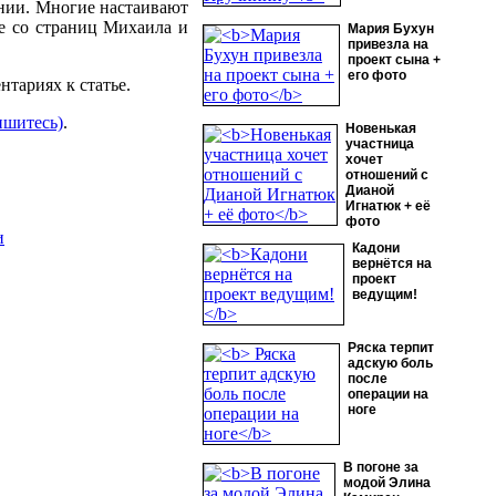
нии. Многие настаивают
е со страниц Михаила и
Мария Бухун
привезла на
проект сына +
его фото
тариях к статье.
ишитесь)
.
Новенькая
участница
хочет
отношений с
Дианой
Игнатюк + её
фото
и
Кадони
вернётся на
проект
ведущим!
Ряска терпит
адскую боль
после
операции на
ноге
В погоне за
модой Элина