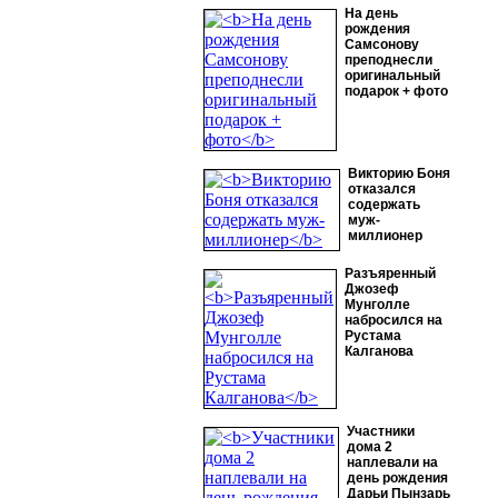
На день
рождения
Самсонову
преподнесли
оригинальный
подарок + фото
Викторию Боня
отказался
содержать
муж-
миллионер
Разъяренный
Джозеф
Мунголле
набросился на
Рустама
Калганова
Участники
дома 2
наплевали на
день рождения
Дарьи Пынзарь