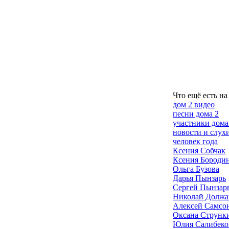
Что ещё есть на
дом 2 видео
песни дома 2
участники дома
новости и слух
человек года
Ксения Собчак
Ксения Бороди
Ольга Бузова
Дарья Пынзарь
Сергей Пынзар
Николай Должа
Алексей Самсо
Оксана Струнк
Юлия Салибеко