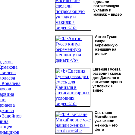
сделали
потрясающую
укладку и
макияж + видео
Антон Гусев
кинул
беременную
женщину на
деньги
адетов
Ермакова
Евгения Гусева
овичева
разводит смесь
молаева
для Даниэля в
антисанитарных
 Ковалёва
условиях +
косов
видео
арвина
они
донаева
джиева
Светлане
р Задойнов
Михайловне
шина
уже нашли
жениха + его
олнцев
фото
еньщиков