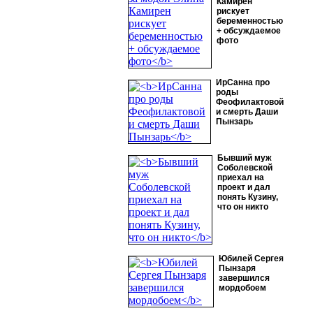
Камирен
рискует
беременностью
+ обсуждаемое
фото
ИрСанна про
роды
Феофилактовой
и смерть Даши
Пынзарь
Бывший муж
Соболевской
приехал на
проект и дал
понять Кузину,
что он никто
Юбилей Сергея
Пынзаря
завершился
мордобоем