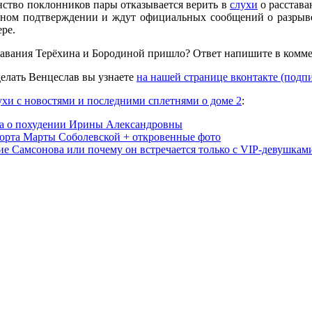
ство поклонников пары отказывается верить в
слухи
о расстава
ьном подтверждении и ждут официальных сообщений о разрыв
ре.
тавания Терёхина и Бородиной пришло? Ответ напишите в коммен
делать Венцеслав вы узнаете
на нашей странице вконтакте (подп
ухи с новостями и последними сплетнями о доме 2
:
да о похудении Ирины Александровны
орта Марты Соболевской + откровенные фото
е Самсонова или почему он встречается только с VIP-девушкам