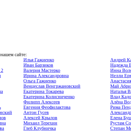
 нашем сайте:
Илья Гажиенко
Андрей К
Иван Барзиков
Надежда 
 2
Валерия Мастерко
Инна Вол
и
Ирина Александровна
Нелли Ер
Ольга Гажиенко
Анастасия
Венцеслав Венгржановский
Май Абри
на
Екатерина Токарева
Наталья В
Екатерина Колисниченко
Влад Кад
Филипп Алексеев
Алёна Во
ь
Евгения Феофилактова
Рима Пен
нский
Антон Гусев
Александ
нов
Алексей Крылов
Елена Бу
ина
Михаил Терехин
Рустам С
ва
Глеб Клубничка
Степан М