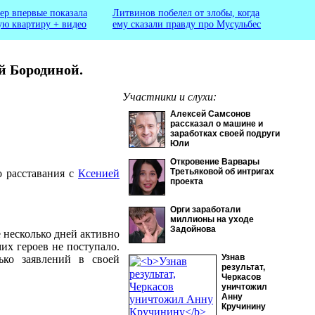
ер впервые показала
Литвинов побелел от злобы, когда
ую квартиру + видео
ему сказали правду про Мусульбес
й Бородиной.
Участники и слухи:
Алексей Самсонов
рассказал о машине и
заработках своей подруги
Юли
Откровение Варвары
Третьяковой об интригах
о расставания с
Ксенией
проекта
Орги заработали
миллионы на уходе
Задойнова
 несколько дней активно
их героев не поступало.
Узнав
ько заявлений в своей
результат,
Черкасов
уничтожил
Анну
Кручинину