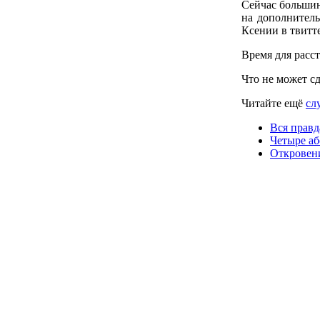
Сейчас большин
на дополнител
Ксении в твитте
Время для расс
Что не может с
Читайте ещё
сл
Вся прав
Четыре аб
Откровени