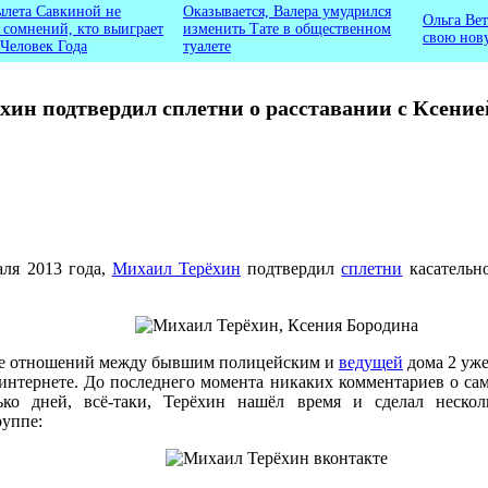
ылета Савкиной не
Оказывается, Валера умудрился
Ольга Вет
ь сомнений, кто выиграет
изменить Тате в общественном
свою нов
 Человек Года
туалете
хин подтвердил сплетни о расставании с Ксение
аля 2013 года,
Михаил Терёхин
подтвердил
сплетни
касательн
е отношений между бывшим полицейским и
ведущей
дома 2 уже
интернете. До последнего момента никаких комментариев о сам
ько дней, всё-таки, Терёхин нашёл время и сделал нескол
уппе: