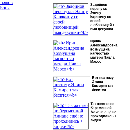
тьяков
Задойнов
 Боня
перепутал
Элину
Карякину со
своей
любовницей +
имя девушки
Иринa
Александровна
возмущена
наглостью
матери Павла
Марсо
Вот поэтому
Элина
Камирен так
бесится
Так жестко по
беременной
Алиане ещё не
проходились +
видео