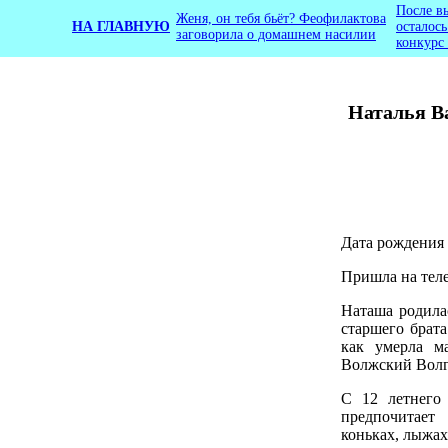
После в
Женя, он тебя бьёт? Феофилактова
НА ГЛАВНУЮ
осталос
заговорила о домашнем насилии
конкурс
Наталья Ва
Дата рождения -
Пришла на телеп
Наташа родилас
старшего брат
как умерла м
Волжский Волг
С 12 летнего 
предпочитает
коньках, лыжах 