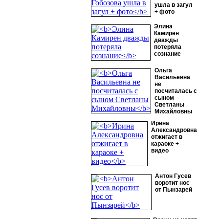
ушла в загул
+ фото
Элина
Камирен
дважды
потеряла
сознание
Ольга
Васильевна
не
посчиталась с
сыном
Светланы
Михайловны
Ирина
Александровна
отжигает в
караоке +
видео
Антон Гусев
воротит нос
от Пынзарей