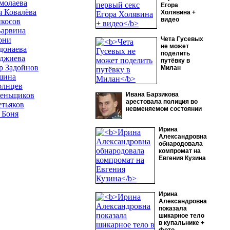
молаева
Егора
я Ковалёва
Холявина +
видео
косов
Варвина
они
Чета Гусевых
не может
донаева
поделить
джиева
путёвку в
р Задойнов
Милан
шина
олнцев
еньщиков
Ивана Барзикова
арестовала полиция во
етьяков
невменяемом состоянии
 Боня
Ирина
Александровна
обнародовала
компромат на
Евгения Кузина
Ирина
Александровна
показала
шикарное тело
в купальнике +