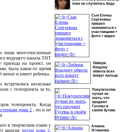
пока не случилась беда
Сын Елены
Сергеевны
пришел
знакомиться с
участницами +
фото + видео
ли лишь многочисленные
ного ведущего канала ТНТ
 прихода на проект, он
Либерж
Кпадону
даже была какое-то время
обвела всех
 женат и имеет ребенка.
вокруг пальца
и встречались несколько
али с телепроекта за то,
Покупателям
лучше не
знать, что
продают
ров телепроекта. Когда
Гусевы в
астникам дома 2
, но и не
своём бутике
))
зато в творческом плане у
Алиана
яет многие
песни дома 2
.
Устиненко