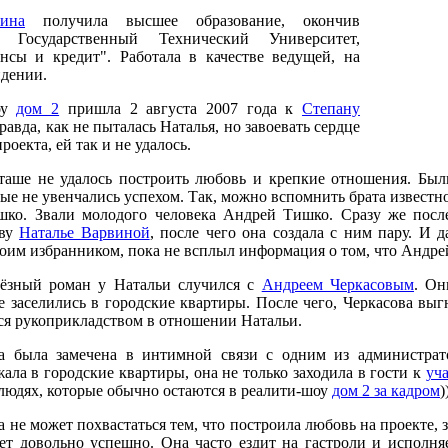
ина
получила высшее образование, окончив
й Государственный Технический Университет,
нсы и кредит". Работала в качестве ведущей, на
идении.
оу
дом 2
пришла 2 августа 2007 года к
Степану
Правда, как не пыталась Наталья, но завоевать сердце
роекта, ей так и не удалось.
таше не удалось построить любовь и крепкие отношения. Бы
ые не увенчались успехом. Так, можно вспомнить брата извест
ко. Звали молодого человека Андрей Тишко. Сразу же после
ову
Наталье Варвиной
, после чего она создала с ним пару. И 
воим избранником, пока не всплыл информация о том, что Андрей
ёзный роман у Натальи случился с
Андреем Черкасовым
. Он
е заселились в городские квартиры. После чего, Черкасова выгн
ся рукоприкладством в отношении Натальи.
 была замечена в интимной связи с одним из администрато
ала в городские квартиры, она не только заходила в гости к
уч
 людях, которые обычно остаются в реалити-шоу
дом 2 за кадром
)
а не может похвастаться тем, что построила любовь на проекте, 
ет довольно успешно. Она часто ездит на гастроли и исполн