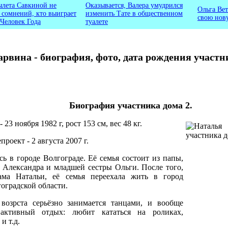
ылета Савкиной не
Оказывается, Валера умудрился
Ольга Вет
ь сомнений, кто выиграет
изменить Тате в общественном
свою нов
 Человек Года
туалете
рвина - биография, фото, дата рождения участн
Биография участника дома 2.
 23 ноября 1982 г, рост 153 см, вес 48 кг.
роект - 2 августа 2007 г.
ь в городе Волгограде. Её семья состоит из папы,
а Александра и младшей сестры Ольги. После того,
ама Натальи, её семья переехала жить в город
оградской области.
возрста серьёзно занимается танцами, и вообще
 активный отдых: любит кататься на роликах,
и т.д.