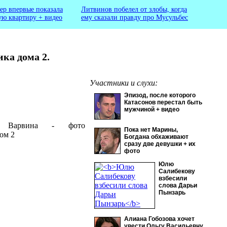
ер впервые показала
Литвинов побелел от злобы, когда
ую квартиру + видео
ему сказали правду про Мусульбес
ика дома 2.
Участники и слухи:
Эпизод, после которого
Катасонов перестал быть
мужчиной + видео
Пока нет Марины,
Богдана обхаживают
сразу две девушки + их
фото
Юлю
Салибекову
взбесили
слова Дарьи
Пынзарь
Алиана Гобозова хочет
увести Ольгу Васильевну,