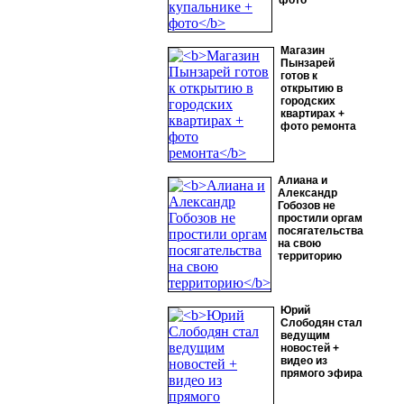
фото
Магазин
Пынзарей
готов к
открытию в
городских
квартирах +
фото ремонта
Алиана и
Александр
Гобозов не
простили оргам
посягательства
на свою
территорию
Юрий
Слободян стал
ведущим
новостей +
видео из
прямого эфира