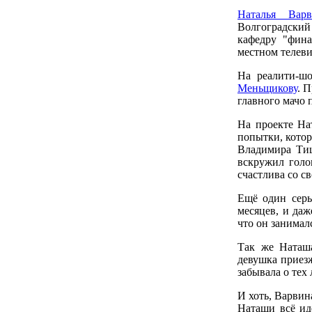
Наталья Варв
Волгоградски
кафедру "фина
местном телев
На реалити-ш
Меньщикову
. 
главного мачо п
На проекте На
попытки, котор
Владимира Тиш
вскружил гол
счастлива со с
Ещё один серь
месяцев, и даж
что он занимал
Так же Наташа
девушка приезж
забывала о тех
И хоть, Варвин
Наташи всё ид