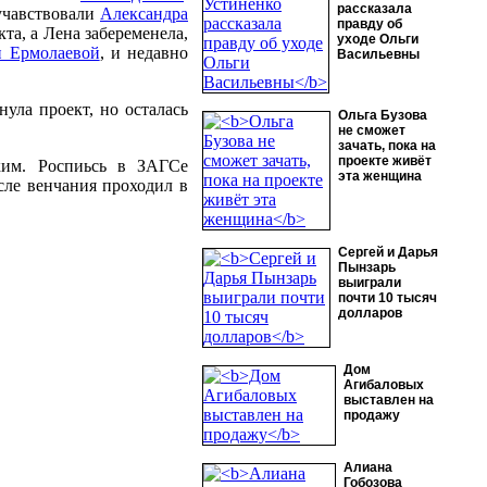
рассказала
 учавствовали
Александра
правду об
та, а Лена забеременела,
уходе Ольги
и Ермолаевой
, и недавно
Васильевны
ула проект, но осталась
Ольга Бузова
не сможет
зачать, пока на
проекте живёт
ким. Роспиьсь в ЗАГСе
эта женщина
осле венчания проходил в
Сергей и Дарья
Пынзарь
выиграли
почти 10 тысяч
долларов
Дом
Агибаловых
выставлен на
продажу
Алиана
Гобозова