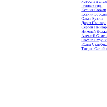
новости и слух
человек года
Ксения Собчак
Ксения Бороди
Ольга Бузова
Дарья Пынзарь
Сергей Пынзар
Николай Долж
Алексей Самсо
Оксана Струнк
Юлия Салибек
Тигран Салибе