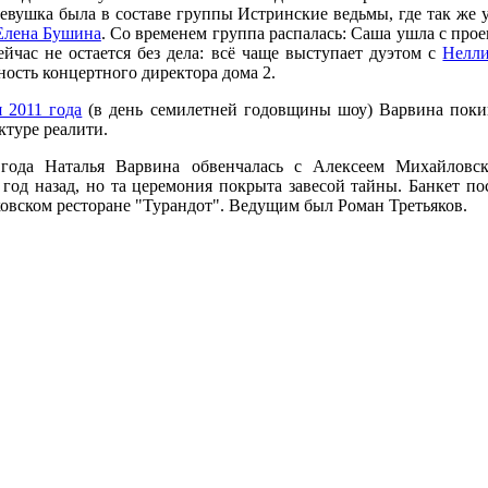
евушка была в составе группы Истринские ведьмы, где так же
Елена Бушина
. Со временем группа распалась: Саша ушла с проек
йчас не остается без дела: всё чаще выступает дуэтом с
Нелл
ость концертного директора дома 2.
я 2011 года
(в день семилетней годовщины шоу) Варвина покин
ктуре реалити.
года Наталья Варвина обвенчалась с Алексеем Михайловс
 год назад, но та церемония покрыта завесой тайны. Банкет п
овском ресторане "Турандот". Ведущим был Роман Третьяков.