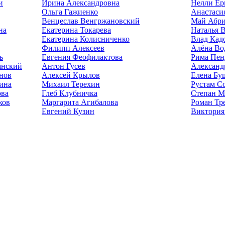
и
Ирина Александровна
Нелли Ер
Ольга Гажиенко
Анастаси
Венцеслав Венгржановский
Май Абри
на
Екатерина Токарева
Наталья 
Екатерина Колисниченко
Влад Кад
Филипп Алексеев
Алёна Во
ь
Евгения Феофилактова
Рима Пен
анский
Антон Гусев
Александ
нов
Алексей Крылов
Елена Бу
ина
Михаил Терехин
Рустам С
ова
Глеб Клубничка
Степан М
ков
Маргарита Агибалова
Роман Тр
Евгений Кузин
Виктория