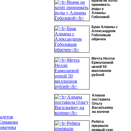
Врачи не хотят
принимать
роды у
Алианы
Гобозовой
Брак Алианы с
Александром
Гобозовым
обречен
Мечта Нелли
Ермолаевой
ценой 50
миллионов
рублей
Алиана
поставила
Ольгу
Васильевну
на колени
адетов
Ермакова
Ребята
прервали
овичева
первый секс