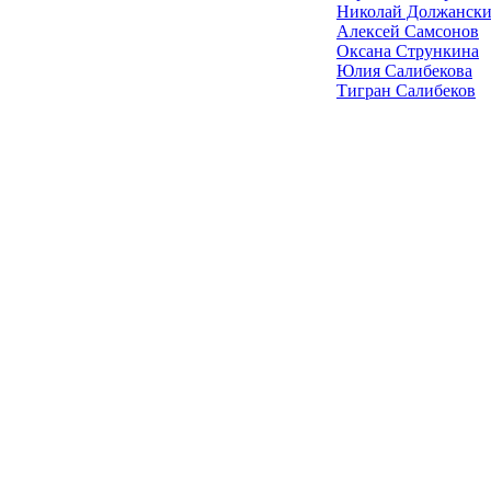
Николай Должанск
Алексей Самсонов
Оксана Стрункина
Юлия Салибекова
Тигран Салибеков