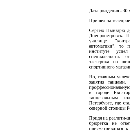
Дата рождения - 30 м
Пришел на телепроек
Сергею Пынзарю до
Днепропетровск. П
училище "контр
автоматики", то 
институте успел
специальности: о
электрика на шин
спортивного магази
Но, главным увлеч
занятия танцами
проффессиональную 
в городе Евпатор
танцевальным ко
Петербурге, где ст
северной столицы Р
Придя на реалити-ш
брюретка не отве
присматриваться 