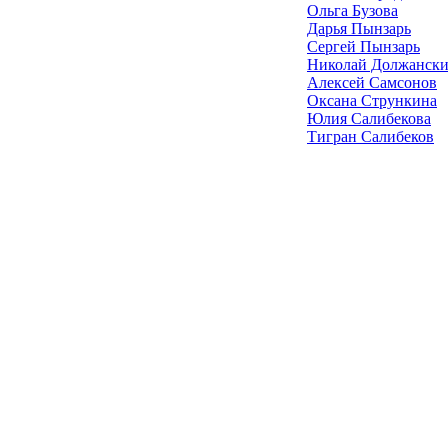
Ольга Бузова
Дарья Пынзарь
Сергей Пынзарь
Николай Должанск
Алексей Самсонов
Оксана Стрункина
Юлия Салибекова
Тигран Салибеков