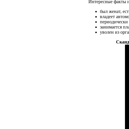
Интересные факты 
был женат, ест
владеет автом
периодически 
занимается пл
уволен из орг
Сканд