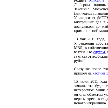
Родина
Михаила 
Люберцы одноимё
Закончил Московс
(занимался плавани
Университет (МГСУ)
внутренних дел в 
дослужился до май
криминальной мили
13 мая 2011 года,
Управления собств
МВД. в собственно
взятки. По
слухам
,
за отказ от возбужд
рублей.
Сразу же после это
пришёл на
кастинг 
15 июня 2011 года
заявил, что будет
интересуют. Миша б
он стал объектом ух
пересмотреть взгля
нового избранника.