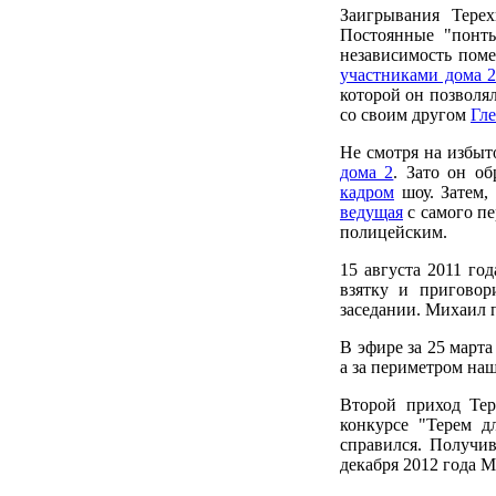
Заигрывания Тере
Постоянные "понты
независимость поме
участниками дома 
которой он позволял
со своим другом
Гл
Не смотря на избыт
дома 2
. Зато он о
кадром
шоу. Затем,
ведущая
с самого п
полицейским.
15 августа 2011 го
взятку и приговор
заседании. Михаил
В эфире за 25 марта
а за периметром на
Второй приход Тер
конкурсе "Терем 
справился. Получи
декабря 2012 года 