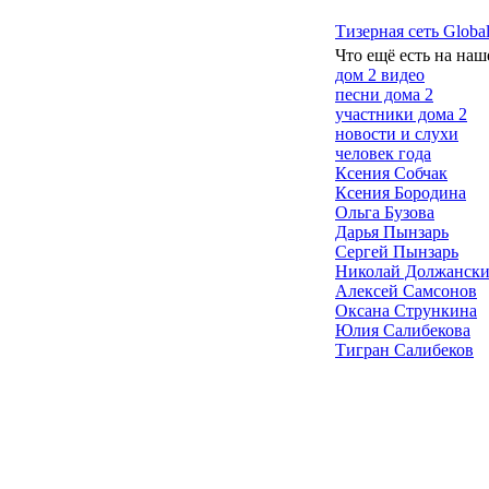
Тизерная сеть Global
Что ещё есть на наш
дом 2 видео
песни дома 2
участники дома 2
новости и слухи
человек года
Ксения Собчак
Ксения Бородина
Ольга Бузова
Дарья Пынзарь
Сергей Пынзарь
Николай Должанск
Алексей Самсонов
Оксана Стрункина
Юлия Салибекова
Тигран Салибеков