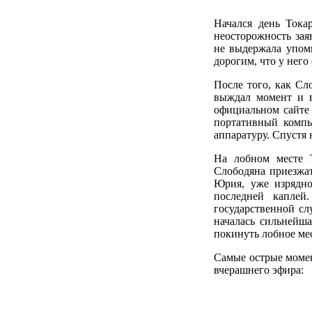
Начался день Тока
неосторожность зая
не выдержала упоми
дорогим, что у него
После того, как Сл
выждал момент и в
официальном сайте 
портативный компь
аппаратуру. Спустя 
На лобном месте 
Слободяна приезжат
Юрия, уже изрядно
последней каплей
государственной сл
началась сильнейша
покинуть лобное ме
Самые острые момен
вчерашнего эфира: