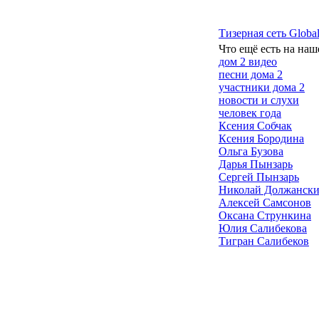
Тизерная сеть Global
Что ещё есть на наш
дом 2 видео
песни дома 2
участники дома 2
новости и слухи
человек года
Ксения Собчак
Ксения Бородина
Ольга Бузова
Дарья Пынзарь
Сергей Пынзарь
Николай Должанск
Алексей Самсонов
Оксана Стрункина
Юлия Салибекова
Тигран Салибеков