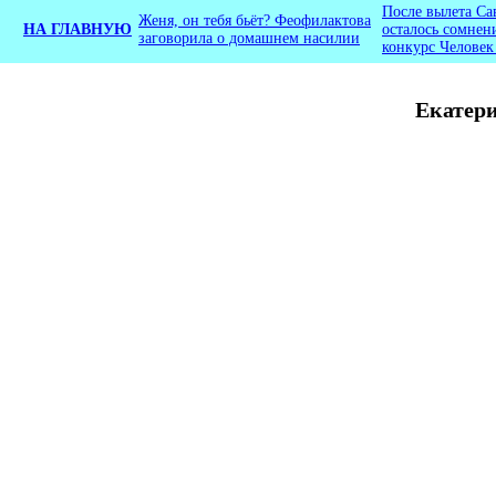
После вылета Са
Женя, он тебя бьёт? Феофилактова
НА ГЛАВНУЮ
осталось сомнен
заговорила о домашнем насилии
конкурс Человек
Екатери