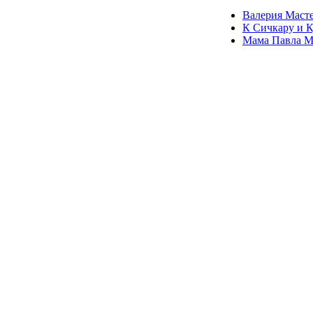
Валерия Мастер
К Сичкару и К
Мама Павла Ма