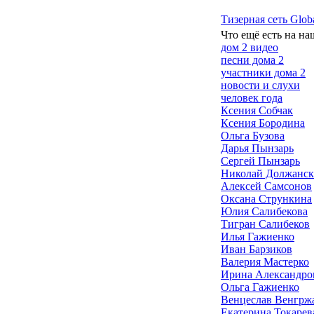
Тизерная сеть Glob
Что ещё есть на на
дом 2 видео
песни дома 2
участники дома 2
новости и слухи
человек года
Ксения Собчак
Ксения Бородина
Ольга Бузова
Дарья Пынзарь
Сергей Пынзарь
Николай Должанс
Алексей Самсонов
Оксана Стрункина
Юлия Салибекова
Тигран Салибеков
Илья Гажиенко
Иван Барзиков
Валерия Мастерко
Ирина Александро
Ольга Гажиенко
Венцеслав Венгрж
Екатерина Токарев