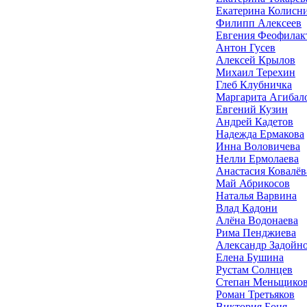
Екатерина Колисн
Филипп Алексеев
Евгения Феофилак
Антон Гусев
Алексей Крылов
Михаил Терехин
Глеб Клубничка
Маргарита Агибал
Евгений Кузин
Андрей Кадетов
Надежда Ермакова
Инна Воловичева
Нелли Ермолаева
Анастасия Ковалёв
Май Абрикосов
Наталья Варвина
Влад Кадони
Алёна Водонаева
Рима Пенджиева
Александр Задойн
Елена Бушина
Рустам Солнцев
Степан Меньщико
Роман Третьяков
Виктория Боня