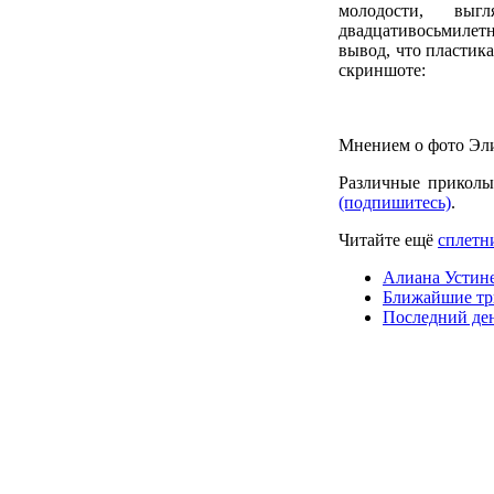
молодости, вы
двадцативосьмилетн
вывод, что пластика
скриншоте:
Мнением о фото Эли
Различные приколы
(подпишитесь)
.
Читайте ещё
сплетн
Алиана Устине
Ближайшие три
Последний ден