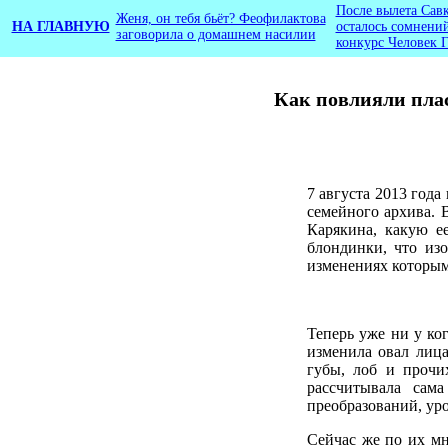
После вылета Сав
Женя, он тебя бьёт? Феофилактова
НА ГЛАВНУЮ
осталось сомнений
заговорила о домашнем насилии
конкурс Человек Г
Как повлияли пла
7 августа 2013 год
семейного архива. В
Карякина, какую ее
блондинки, что изо
изменениях которым
Теперь уже ни у ко
изменила овал лица
губы, лоб и прочи
рассчитывала сам
преобразований, ур
Сейчас же по их мн