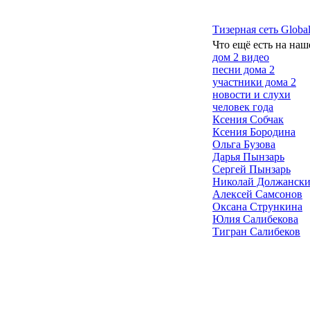
Тизерная сеть Global
Что ещё есть на наш
дом 2 видео
песни дома 2
участники дома 2
новости и слухи
человек года
Ксения Собчак
Ксения Бородина
Ольга Бузова
Дарья Пынзарь
Сергей Пынзарь
Николай Должанск
Алексей Самсонов
Оксана Стрункина
Юлия Салибекова
Тигран Салибеков