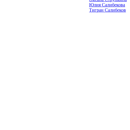
Юлия Салибекова
Тигран Салибеков