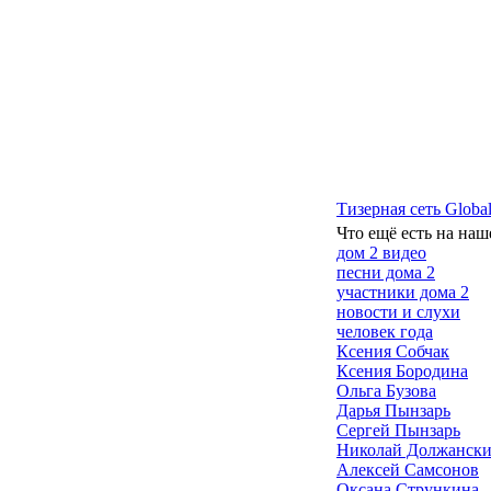
Тизерная сеть Global
Что ещё есть на наш
дом 2 видео
песни дома 2
участники дома 2
новости и слухи
человек года
Ксения Собчак
Ксения Бородина
Ольга Бузова
Дарья Пынзарь
Сергей Пынзарь
Николай Должанск
Алексей Самсонов
Оксана Стрункина