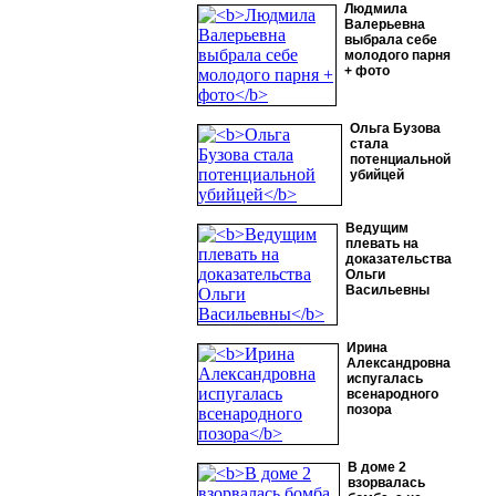
Людмила
Валерьевна
выбрала себе
молодого парня
+ фото
Ольга Бузова
стала
потенциальной
убийцей
Ведущим
плевать на
доказательства
Ольги
Васильевны
Ирина
Александровна
испугалась
всенародного
позора
В доме 2
взорвалась