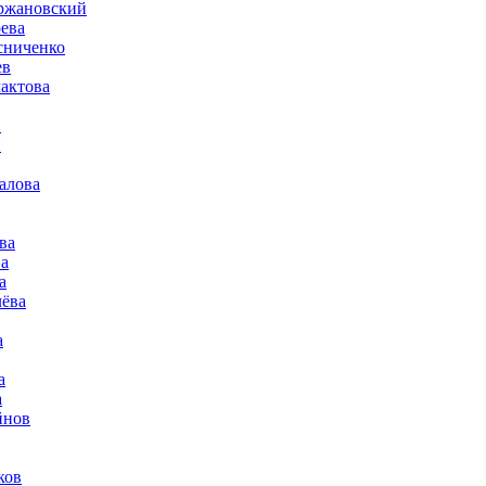
ржановский
ева
сниченко
ев
актова
в
н
алова
ва
а
а
лёва
а
а
а
йнов
ков