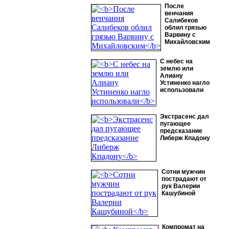
После
венчания
Салибеков
облил грязью
Варвину с
Михайловским
С небес на
землю или
Алиану
Устиненко нагло
использовали
Экстрасенс дал
пугающее
предсказание
Либерж Кпадону
Сотни мужчин
пострадают от
рук Валерии
Кашубиной
Компромат на