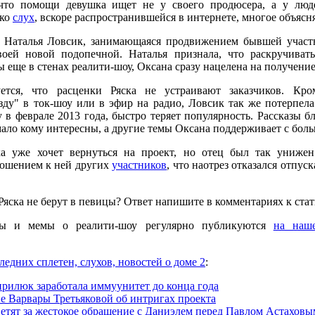
что помощи девушка ищет не у своего продюсера, а у люд
ако
слух
, вскоре распространившейся в интернете, многое объясня
 Наталья Ловсик, занимающаяся продвижением бывшей участн
воей новой подопечной. Наталья признала, что раскручивать
 еще в стенах реалити-шоу, Оксана сразу нацелена на получени
ется, что расценки Ряска не устраивают заказчиков. Кро
зду" в ток-шоу или в эфир на радио, Ловсик так же потерпела 
в феврале 2013 года, быстро теряет популярность. Рассказы 
мало кому интересны, а другие темы Оксана поддерживает с бол
ка уже хочет вернуться на проект, но отец был так униже
ношением к ней других
участников
, что наотрез отказался отпуск
яска не берут в певицы? Ответ напишите в комментариях к стат
ы и мемы о реалити-шоу регулярно публикуются
на наше
ледних сплетен, слухов, новостей о доме 2
:
ирилюк заработала иммуунитет до конца года
е Варвары Третьяковой об интригах проекта
ветят за жестокое обращение с Даниэлем перед Павлом Астаховы