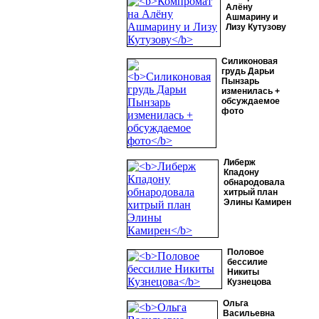
Алёну
Ашмарину и
Лизу Кутузову
Силиконовая
грудь Дарьи
Пынзарь
изменилась +
обсуждаемое
фото
Либерж
Кпадону
обнародовала
хитрый план
Элины Камирен
Половое
бессилие
Никиты
Кузнецова
Ольга
Васильевна