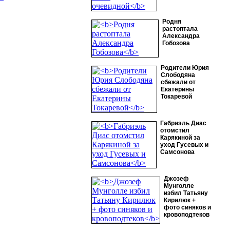
Родня
растоптала
Александра
Гобозова
Родители Юрия
Слободяна
сбежали от
Екатерины
Токаревой
Габриэль Диас
отомстил
Карякиной за
уход Гусевых и
Самсонова
Джозеф
Мунголле
избил Татьяну
Кирилюк +
фото синяков и
кровоподтеков