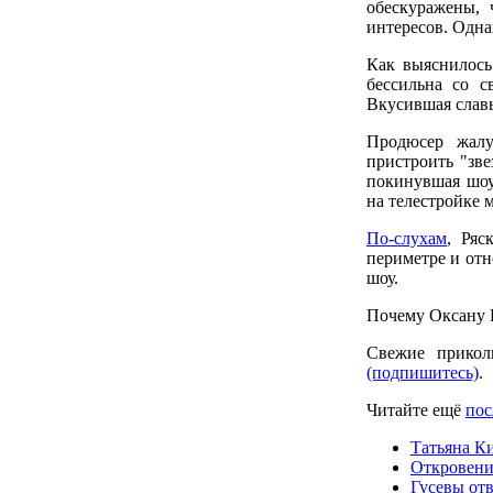
обескуражены, 
интересов. Одн
Как выяснилось
бессильна со с
Вкусившая славы
Продюсер жалу
пристроить "зве
покинувшая шоу 
на телестройке 
По-слухам
, Ряс
периметре и от
шоу.
Почему Оксану Р
Свежие прикол
(подпишитесь)
.
Читайте ещё
пос
Татьяна К
Откровени
Гусевы от