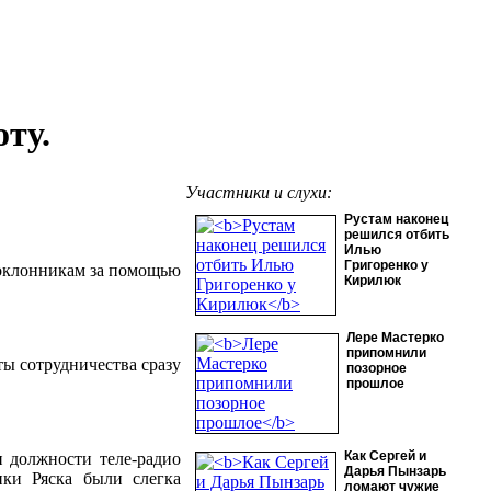
ту.
Участники и слухи:
Рустам наконец
решился отбить
Илью
Григоренко у
оклонникам за помощью
Кирилюк
Лере Мастерко
припомнили
ты сотрудничества сразу
позорное
прошлое
Как Сергей и
и должности теле-радио
Дарья Пынзарь
ики Ряска были слегка
ломают чужие