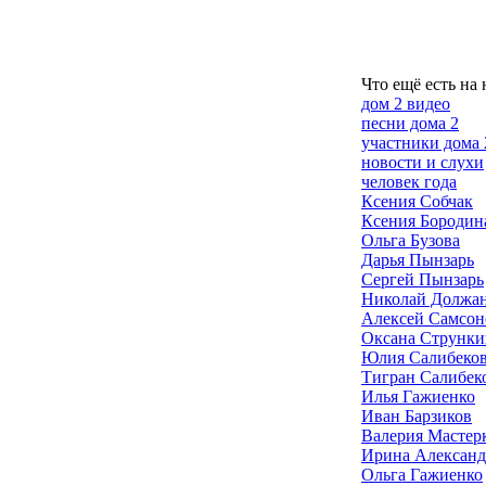
Что ещё есть на 
дом 2 видео
песни дома 2
участники дома 
новости и слухи
человек года
Ксения Собчак
Ксения Бородин
Ольга Бузова
Дарья Пынзарь
Сергей Пынзарь
Николай Должа
Алексей Самсон
Оксана Струнки
Юлия Салибеко
Тигран Салибек
Илья Гажиенко
Иван Барзиков
Валерия Мастер
Ирина Александ
Ольга Гажиенко