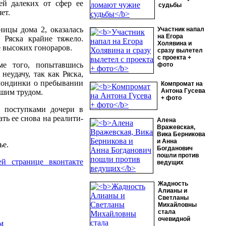
ей далеких от сфер ее
судьбы
ет.
ицы дома 2, оказалась
Участник напал
на Егора
 Ряска крайне тяжело.
Холявина и
е высоких гонораров.
сразу вылетел
с проекта +
ме того, попытавшись
фото
неудачу, так как Ряска,
блондинки о пребывании
Компромат на
Антона Гусева
ьшим трудом.
+ фото
н поступками дочери в
ать ее снова на реалити-
Алена
Вражевская,
Вика Берникова
и Анна
ье.
Богданович
пошли против
й странице вконтакте
ведущих
Жадность
Алианы и
Светланы
Михайловны
стала
очевидной
м