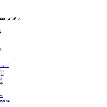
нашем сайте:
2
а
нский
ов
на
ва
ов
ко
ровна