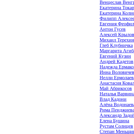
Венцеслав Венг
Екатерина Токар
Екатерина Коли
Филипп Алексе
Евгения Феофил
Антон Гусев
Алексей Крыло
Михаил Терехи
Глеб Клубничка
Маргарита Агиб
Евгений Кузин
Андрей Кадетов
Надежда Ермако
Инна Воловичев
Нелли Ермолаев
Анастасия Кова
Май Абрикосов
Наталья Варвин
Влад Кадони
Алёна Водонаев
Рима Пенджиев
Александр Задо
Елена Бушина
Рустам Солнцев
Степан Меньщи