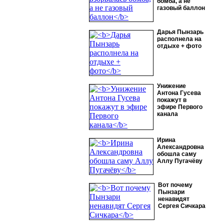
бомба, а не
газовый баллон
Дарья Пынзарь
располнела на
отдыхе + фото
Унижение
Антона Гусева
покажут в
эфире Первого
канала
Ирина
Александровна
обошла саму
Аллу Пугачёву
Вот почему
Пынзари
ненавидят
Сергея Сичкара