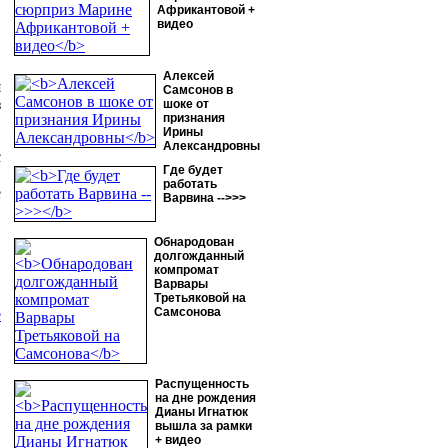
Африкантовой +
видео
,
и
Алексей
я
Самсонов в
з
шоке от
признания
Ирины
Александровны
с
Где будет
.
работать
е
Варвина -->>>
в
и
Обнародован
долгожданный
компромат
Варвары
Третьяковой на
Самсонова
е
Распущенность
на дне рождения
Дианы Игнатюк
вышла за рамки
+ видео