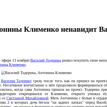
тонины Клименко ненавидит Ва
в эфире 13 ноября)
Василий Тодерика
решил искупить свою вин
нины Клименко
.
а
Василия Тодерику
сразу, после того, как он пришел на проек
. Негативное впечатление о зяте продолжило формироваться о
илилось, когда сама Антонина пришла на проект. Тодерика пр
удитории открещивался от Клименко, открыто унижал её
я со
Светланой Михайловной
. Мать Антонины с болью в сердц
ома 2 в которых дочь бегала "на задних лапках" перед Васей
згливо - не пускал в больницу и ставил на ступень ниже всё то