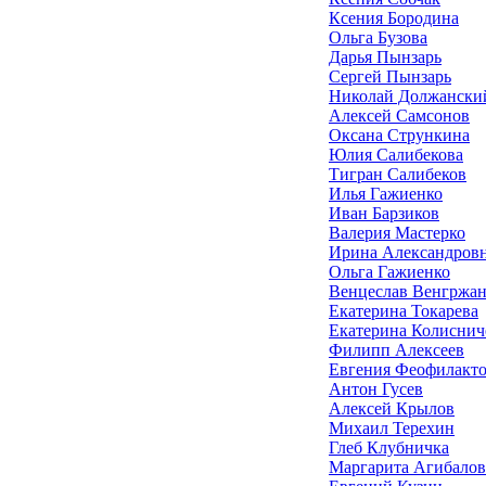
Ксения Бородина
Ольга Бузова
Дарья Пынзарь
Сергей Пынзарь
Николай Должански
Алексей Самсонов
Оксана Стрункина
Юлия Салибекова
Тигран Салибеков
Илья Гажиенко
Иван Барзиков
Валерия Мастерко
Ирина Александров
Ольга Гажиенко
Венцеслав Венгржа
Екатерина Токарева
Екатерина Колиснич
Филипп Алексеев
Евгения Феофилакто
Антон Гусев
Алексей Крылов
Михаил Терехин
Глеб Клубничка
Маргарита Агибалов