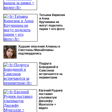
Татьяна Кирилюк
и Анна
Кручинина не
могут поделить
парня + его фото
Худшие опасения Алианы и
Светланы Михайловны
подтвердились
Подруга
Бородиной и
Самсонов
встречаются за
периметром
Евгений Руднев
поставил
ультиматум
Джозефу
Мунголле +
видео