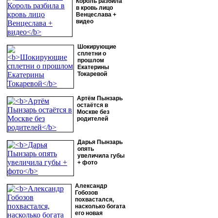
Король разбила
в кровь лицо
Венцеслава +
видео
Шокирующие
сплетни о
прошлом
Екатерины
Токаревой
Артём Пынзарь
остаётся в
Москве без
родителей
Дарья Пынзарь
опять
увеличила губы
+ фото
Александр
Гобозов
похвастался,
насколько богата
его новая