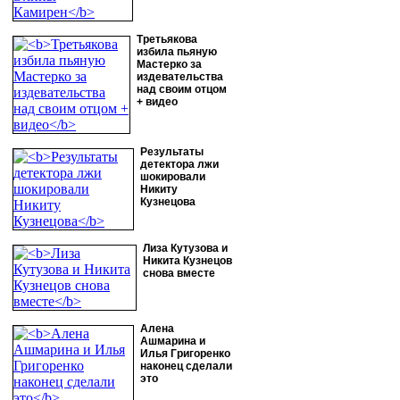
Третьякова
избила пьяную
Мастерко за
издевательства
над своим отцом
+ видео
Результаты
детектора лжи
шокировали
Никиту
Кузнецова
Лиза Кутузова и
Никита Кузнецов
снова вместе
Алена
Ашмарина и
Илья Григоренко
наконец сделали
это