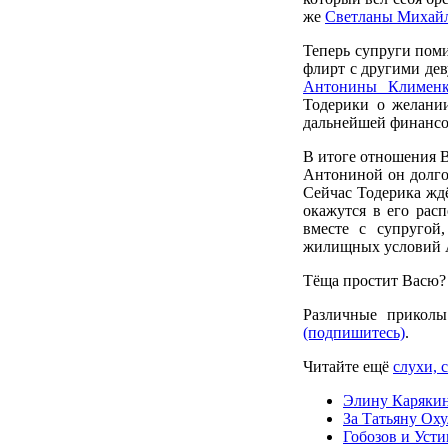
же
Светланы Михай
Теперь супруги поми
флирт с другими де
Антонины Клименк
Тодерики о желании
дальнейшей финансо
В итоге отношения В
Антониной он долго 
Сейчас Тодерика жд
окажутся в его расп
вместе с супругой
жилищных условий 
Тёща простит Васю? 
Различные прикол
(подпишитесь)
.
Читайте ещё
слухи, 
Элину Карякин
За Татьяну Оху
Гобозов и Усти