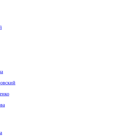
й
на
новский
енко
ва
а