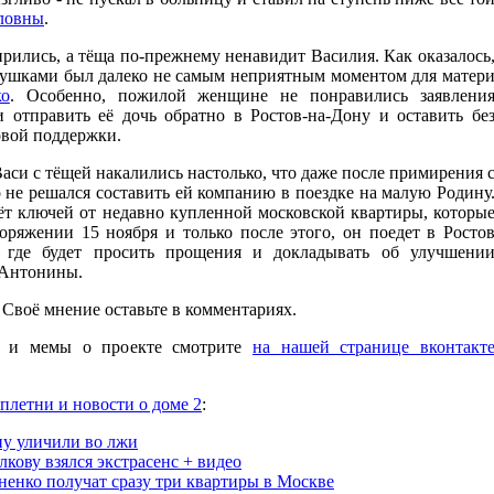
ловны
.
рились, а тёща по-прежнему ненавидит Василия. Как оказалось
вушками был далеко не самым неприятным моментом для матер
о
. Особенно, пожилой женщине не понравились заявлени
 отправить её дочь обратно в Ростов-на-Дону и оставить бе
вой поддержки.
аси с тёщей накалились настолько, что даже после примирения 
не решался составить ей компанию в поездке на малую Родину
ёт ключей от недавно купленной московской квартиры, которы
оряжении 15 ноября и только после этого, он поедет в Росто
, где будет просить прощения и докладывать об улучшени
Антонины.
Своё мнение оставьте в комментариях.
ы и мемы о проекте смотрите
на нашей странице вконтакт
сплетни и новости о доме 2
:
у уличили во лжи
лкову взялся экстрасенс + видео
ненко получат сразу три квартиры в Москве