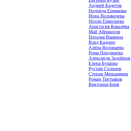
Евгений Кузин
Андрей Кадетов
Надежда Ермакова
Инна Воловичева
Нелли Ермолаева
Анастасия Ковалёва
Май Абрикосов
Наталья Варвина
Влад Кадони
Алёна Водонаева
Рима Пенджиева
Александр Задойнов
Елена Бушина
Рустам Солнцев
Степан Меньщиков
Роман Третьяков
Виктория Боня