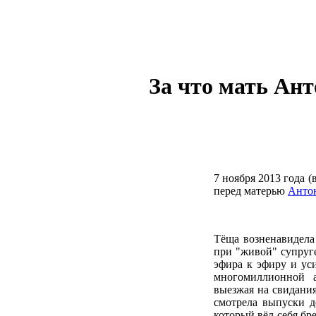
За что мать Ан
7 ноября 2013 года (
перед матерью
Анто
Тёща возненавидел
при "живой" супруге
эфира к эфиру и ус
многомиллионной а
выезжая на свидани
смотрела выпуски д
который вёл себя бре