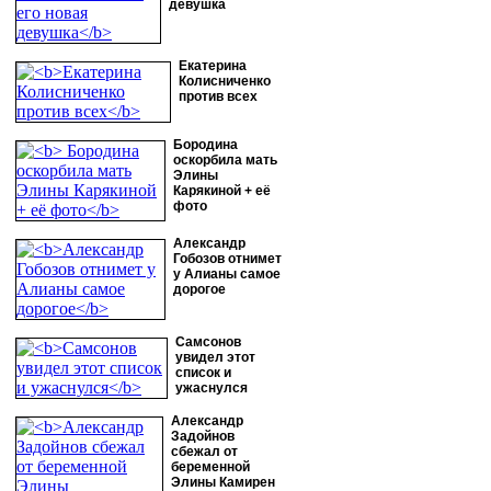
девушка
Екатерина
Колисниченко
против всех
Бородина
оскорбила мать
Элины
Карякиной + её
фото
Александр
Гобозов отнимет
у Алианы самое
дорогое
Самсонов
увидел этот
список и
ужаснулся
Александр
Задойнов
сбежал от
беременной
Элины Камирен