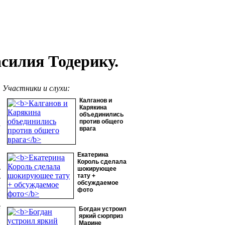
силия Тодерику.
Участники и слухи:
Калганов и
Карякина
объединились
против общего
у
врага
Екатерина
Король сделала
шокирующее
т
тату +
т
обсуждаемое
и
фото
,
е
Богдан устроил
,
яркий сюрприз
Марине
й