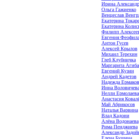
Ирина Александ
Ольга Гажиенко
Венцеслав Венг
Екатерина Токар
Екатерина Колис
Филипп Алексее
Евгения Феофила
Антон Гусев
Алексей Крылов
Михаил Терехин
Глеб Клубничка
Маргарита Агиба
Евгений Кузин
Андрей Кадетов
Надежда Ермаков
Инна Воловичев
Нелли Ермолаева
Анастасия Ковал
Май Абрикосов
Наталья Варвина
Влад Кадони
Алёна Водонаева
Рима Пенджиева
Александр Задой
Елена Бушина