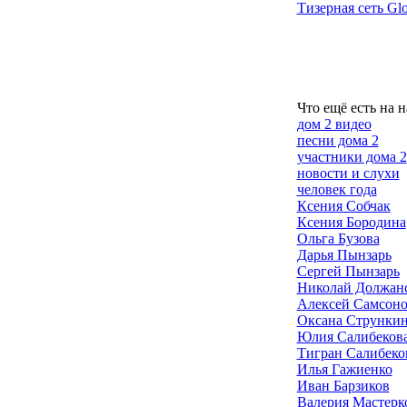
Тизерная сеть Glo
Что ещё есть на 
дом 2 видео
песни дома 2
участники дома 2
новости и слухи
человек года
Ксения Собчак
Ксения Бородина
Ольга Бузова
Дарья Пынзарь
Сергей Пынзарь
Николай Должан
Алексей Самсон
Оксана Струнки
Юлия Салибеков
Тигран Салибеко
Илья Гажиенко
Иван Барзиков
Валерия Мастерк