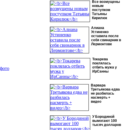
Все возмущены
новым
поступком
Татьяны
Кирилюк
Алиана
Устиненко
оставила после
себя свинарник в
Лермонтове
.
Токарева
поклялась
отбить мужа у
 фото
ИрСанны
Варвара
Третьякова едва
не разбилась
насмерть +
видео
У Бородиной
вымогают 100
тысяч долларов