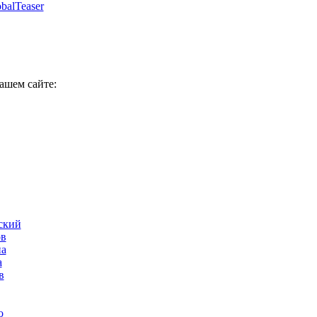
balTeaser
нашем сайте:
ский
ов
на
а
в
о