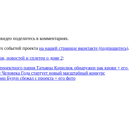
видео поделитесь в комментариях.
сех событий проекта
на нашей странице вконтакте (подпишитесь)
ов, новостей и сплетен о доме 2
:
проектного парня Татьяны Кирилюк обнаружен рак крови + его
е Человека Года стартует новый масштабный конкурс
ии Бухун сбежал с проекта + его фото