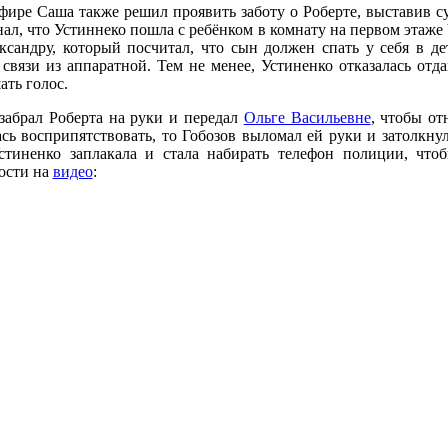
фире Саша также решил проявить заботу о Роберте, выставив с
знал, что Устиннеко пошла с ребёнком в комнату на первом этаже
сандру, который посчитал, что сын должен спать у себя в дет
связи из аппаратной. Тем не менее, Устиненко отказалась отда
ть голос.
 забрал Роберта на руки и передал
Ольге Васильевне
, чтобы от
ь восприпятствовать, то Гобозов выломал ей руки и затолкнул
стиненко заплакала и стала набирать телефон полиции, что
ости на
видео
: