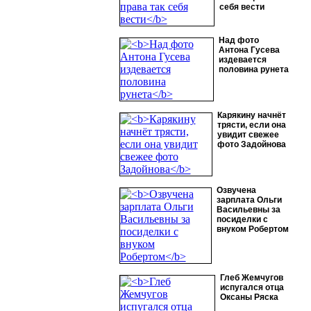
себя вести
Над фото
Антона Гусева
издевается
половина рунета
Карякину начнёт
трясти, если она
увидит свежее
фото Задойнова
Озвучена
зарплата Ольги
Васильевны за
посиделки с
внуком Робертом
Глеб Жемчугов
испугался отца
Оксаны Ряска