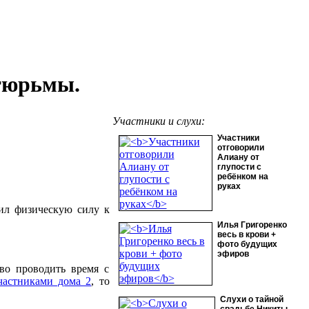
 тюрьмы.
Участники и слухи:
Участники
отговорили
Алиану от
глупости с
ребёнком на
руках
л физическую силу к
Илья Григоренко
весь в крови +
фото будущих
эфиров
во проводить время с
частниками дома 2
, то
Слухи о тайной