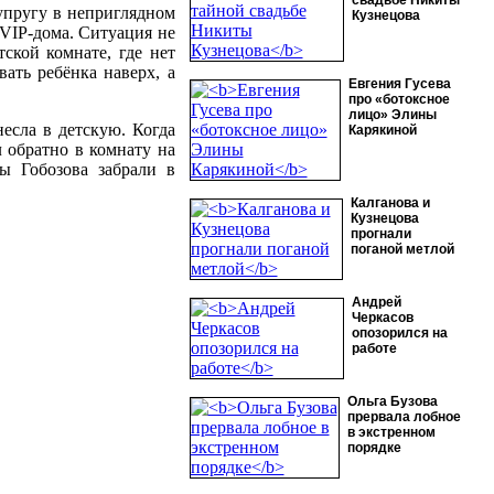
свадьбе Никиты
упругу в неприглядном
Кузнецова
 VIP-дома. Ситуация не
ской комнате, где нет
вать ребёнка наверх, а
Евгения Гусева
про «ботоксное
лицо» Элины
несла в детскую. Когда
Карякиной
 обратно в комнату на
бы Гобозова забрали в
Калганова и
Кузнецова
прогнали
поганой метлой
Андрей
Черкасов
опозорился на
работе
Ольга Бузова
прервала лобное
в экстренном
порядке