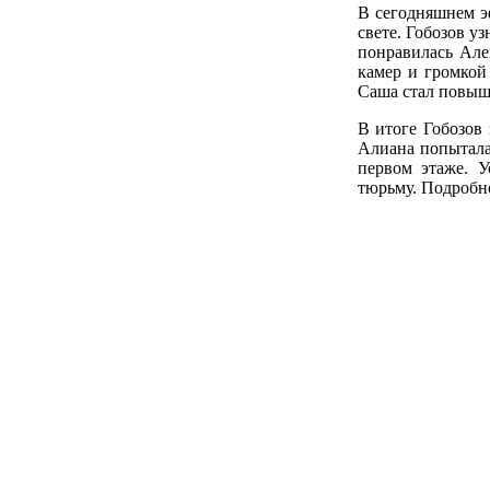
В сегодняшнем э
свете. Гобозов у
понравилась Алек
камер и громкой 
Саша стал повыша
В итоге Гобозов
Алиана попыталас
первом этаже. У
тюрьму. Подробн