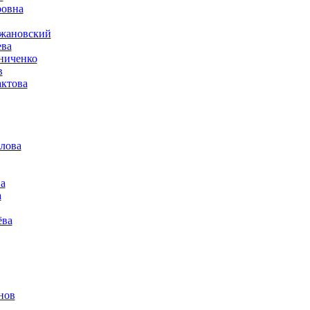
ровна
ржановский
ева
ниченко
в
ктова
лова
а
а
ёва
нов