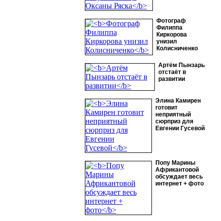
Фотограф
Филиппа
Киркорова
унизил
Колисниченко
Артём Пынзарь
отстаёт в
развитии
Элина Камирен
готовит
неприятный
сюрприз для
Евгении Гусевой
Попу Марины
Африкантовой
обсуждает весь
интернет + фото