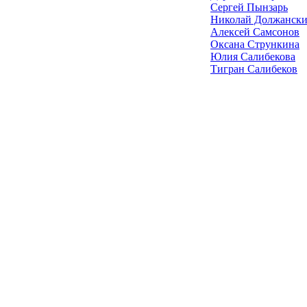
Сергей Пынзарь
Николай Должанск
Алексей Самсонов
Оксана Стрункина
Юлия Салибекова
Тигран Салибеков