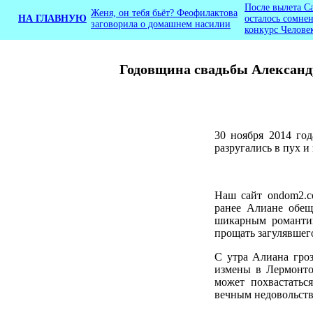
После вылета С
Женя, он тебя бьёт? Феофилактова
НА ГЛАВНУЮ
осталось сомнен
заговорила о домашнем насилии
конкурс Челове
Годовщина свадьбы Александр
30 ноября 2014 год
разругались в пух и 
Наш сайт ondom2.c
ранее Алиане обещ
шикарным романтик
прощать загулявшег
С утра Алиана гроз
измены в Лермонтов
может похвастатьс
вечным недовольств