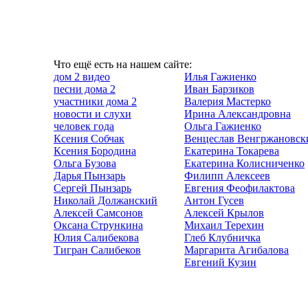
Что ещё есть на нашем сайте:
дом 2 видео
Илья Гажиенко
песни дома 2
Иван Барзиков
участники дома 2
Валерия Мастерко
новости и слухи
Ирина Александровна
человек года
Ольга Гажиенко
Ксения Собчак
Венцеслав Венгржановск
Ксения Бородина
Екатерина Токарева
Ольга Бузова
Екатерина Колисниченко
Дарья Пынзарь
Филипп Алексеев
Сергей Пынзарь
Евгения Феофилактова
Николай Должанский
Антон Гусев
Алексей Самсонов
Алексей Крылов
Оксана Стрункина
Михаил Терехин
Юлия Салибекова
Глеб Клубничка
Тигран Салибеков
Маргарита Агибалова
Евгений Кузин