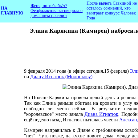
После вылета Савкиной не
Женя, он тебя бьёт?
НА
осталось сомнений, кто
Феофилактова заговорила о
ГЛАВНУЮ
выиграет конкурс Человек
домашнем насилии
Года
Элина Карякина (Камирен) набросила
9 февраля 2014 года (в эфире сегодня,15 февраля)
Эли
на
Диану Игнатюк (Милонкову)
.
На Поляне Карякина провела целый день и решила 
Так как Элина раньше обитала на кровати в углу же
свободно ли место сейчас. В результате недолг
"королевское" место заняла
Диана Игнатюк
. Подоб
ещё неделю назад Игнатюк пыталась увести
Алексан
Камирен направилась к Диане с требованием освоб
"нет". Чуть позже, на кухне нового дома, между де