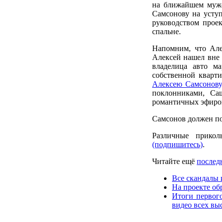
на ближайшем мужс
Самсонову на усту
руководством проек
спальне.
Напомним, что Але
Алексей нашел вне 
владелица авто ма
собственной кварти
Алексею Самсонову
поклонниками, Са
романтичных эфиро
Самсонов должен по
Различные прико
(подпишитесь)
.
Читайте ещё
последн
Все скандалы 
На проекте об
Итоги первог
видео всех вы