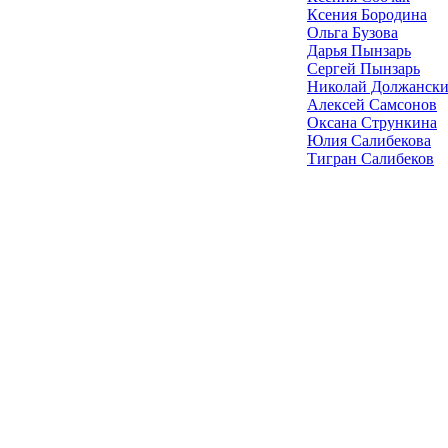
Ксения Бородина
Ольга Бузова
Дарья Пынзарь
Сергей Пынзарь
Николай Должанск
Алексей Самсонов
Оксана Стрункина
Юлия Салибекова
Тигран Салибеков