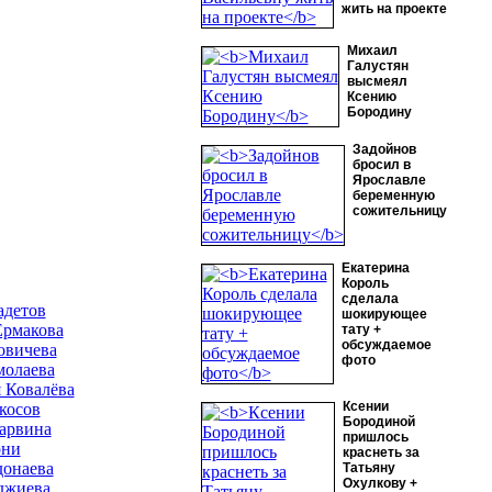
жить на проекте
Михаил
Галустян
высмеял
Ксению
Бородину
Задойнов
бросил в
Ярославле
беременную
сожительницу
Екатерина
Король
сделала
адетов
шокирующее
Ермакова
тату +
обсуждаемое
овичева
фото
молаева
 Ковалёва
Ксении
косов
Бородиной
арвина
пришлось
они
краснеть за
донаева
Татьяну
Охулкову +
джиева