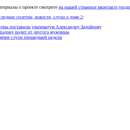
атериалы о проекте смотрите
на нашей странице вконтакте (под
следние сплетни, новости, слухи о доме 2
:
оры поставили ультиматум Александру Задойнову
падону родит от другого мужчины
рячие слухи прошедшей недели