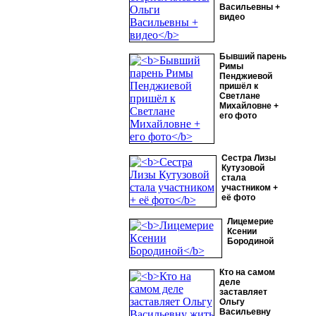
Васильевны +
видео
Бывший парень
Римы
Пенджиевой
пришёл к
Светлане
Михайловне +
его фото
Сестра Лизы
Кутузовой
стала
участником +
её фото
Лицемерие
Ксении
Бородиной
Кто на самом
деле
заставляет
Ольгу
Васильевну