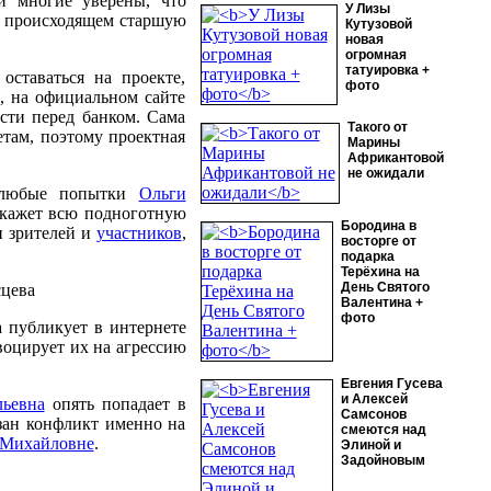
и многие уверены, что
У Лизы
 в происходящем старшую
Кутузовой
новая
огромная
татуировка +
ставаться на проекте,
фото
, на официальном сайте
сти перед банком. Сама
Такого от
етам, поэтому проектная
Марины
Африкантовой
не ожидали
 любые попытки
Ольги
сскажет всю подноготную
Бородина в
и зрителей и
участников
,
восторге от
подарка
Терёхина на
День Святого
Валентина +
фото
 публикует в интернете
воцирует их на агрессию
Евгения Гусева
и Алексей
льевна
опять попадает в
Самсонов
зан конфликт именно на
смеются над
 Михайловне
.
Элиной и
Задойновым