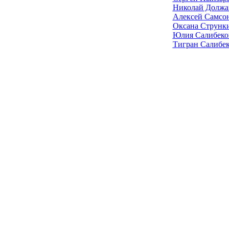
Николай Должа
Алексей Самсо
Оксана Струнк
Юлия Салибеко
Тигран Салибе