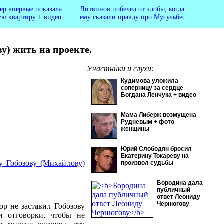
ер впервые показала
Литвинов побелел от злобы, когда
ую квартиру + видео
ему сказали правду про Мусульбес
у) жить на проекте.
Участники и слухи:
Кудимова уложила
соперницу за сердце
Богдана Ленчука + видео
Мама Либерж возмущена
Рудневым + фото
женщины
Юрий Слободян бросил
Екатерину Токареву на
у Гобозову (Михайлову)
произвол судьбы
Бородина дала
публичный
ответ Леониду
Чернюгову
пор не заставил Гобозову
 отговорки, чтобы не