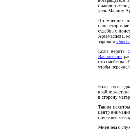
возвращаться 
пожилой женщин
дочь Марину Ар
По мнению пок
наперекор воле
судебных прист
Арзамасцева, к
зарплата
Ольги
Если верить
с
Васильевны
рас
их семейства. 
чтобы перечисл
Более того, ед
крайне жесткие
в сторону мате
Таким нехитры
центр внимани
почве высказыв
Мнением о слух