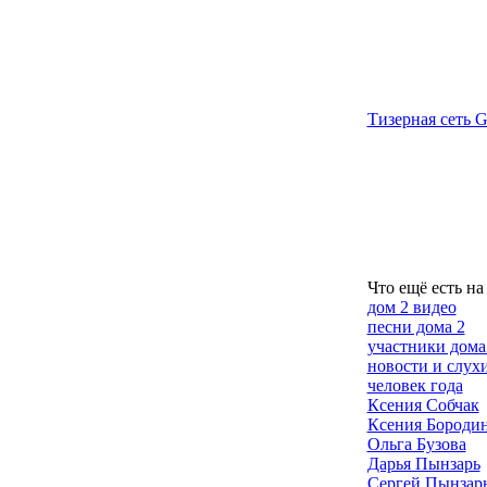
Тизерная сеть G
Что ещё есть на
дом 2 видео
песни дома 2
участники дома
новости и слух
человек года
Ксения Собчак
Ксения Бороди
Ольга Бузова
Дарья Пынзарь
Сергей Пынзар