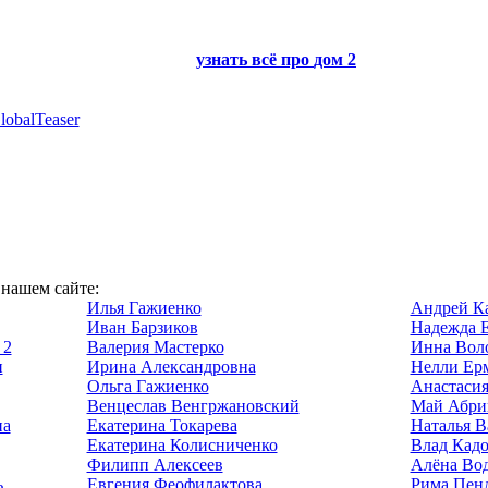
узнать всё про
дом 2
lobalTeaser
 нашем сайте:
Илья Гажиенко
Андрей К
Иван Барзиков
Надежда 
 2
Валерия Мастерко
Инна Вол
и
Ирина Александровна
Нелли Ер
Ольга Гажиенко
Анастасия
Венцеслав Венгржановский
Май Абри
на
Екатерина Токарева
Наталья В
Екатерина Колисниченко
Влад Кад
Филипп Алексеев
Алёна Во
ь
Евгения Феофилактова
Рима Пен