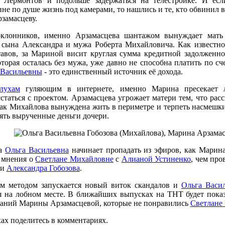
в Лермонтов и подольше задержаться на телестройке. И есл
е по душе жизнь под камерами, то нашлись и те, кто обвинил
замасцеву.
лонников, именно Арзамасцева шантажом вынуждает мать о
 сына Александра и мужа Роберта Михайловича. Как известно
авов, за Мариной висит круглая сумма кредитной задолженно
оторая осталась без мужа, уже давно не способна платить по сч
 Васильевны
- это единственный источник её дохода.
лухам
гуляющим в интернете, именно Марина пресекает
статься с проектом. Арзамасцева угрожает матери тем, что ра
Так Михайлова вынуждена жить в периметре и терпеть насмешк
ять вырученные деньги дочери.
ва
Ольга Васильевна
начинает пропадать из эфиров, как Марина
 мнения о
Светлане Михайловне
с
Алианой Устиненко
, чем про
ри
Александра Гобозова
.
м методом запускается новый виток скандалов и
Ольга Васи
я на лобном месте. В ближайших выпусках на ТНТ будет пока
аний Марины Арзамасцевой, которые не понравились
Светлане
ах поделитесь в комментариях.