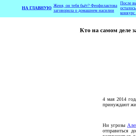
После в
Женя, он тебя бьёт? Феофилактова
НА ГЛАВНУЮ
осталос
заговорила о домашнем насилии
конкурс
Кто на самом деле 
4 мая 2014 го
принуждают жит
Ни угрозы
Але
отправиться 