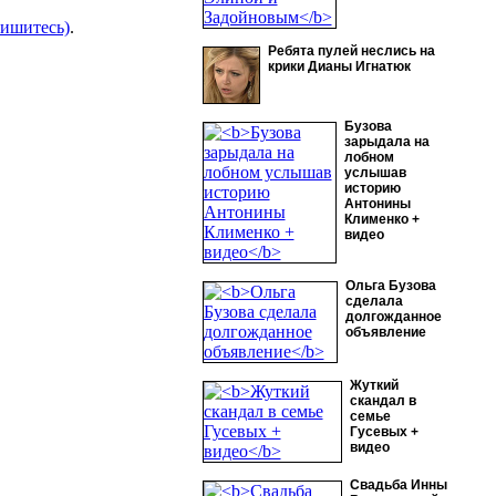
пишитесь)
.
Ребята пулей неслись на
крики Дианы Игнатюк
Бузова
зарыдала на
лобном
услышав
историю
Антонины
Клименко +
видео
Ольга Бузова
сделала
долгожданное
объявление
Жуткий
скандал в
семье
Гусевых +
видео
Свадьба Инны