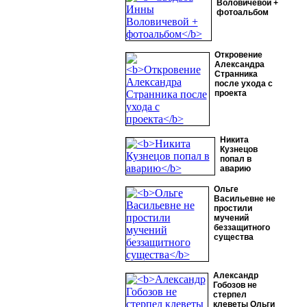
Воловичевой +
фотоальбом
Откровение
Александра
Странника
после ухода с
проекта
Никита
Кузнецов
попал в
аварию
Ольге
Васильевне не
простили
мучений
беззащитного
существа
Александр
Гобозов не
стерпел
клеветы Ольги