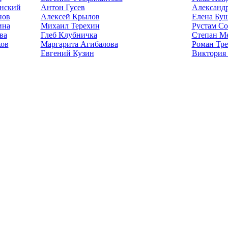
нский
Антон Гусев
Александр
нов
Алексей Крылов
Елена Бу
ина
Михаил Терехин
Рустам С
ва
Глеб Клубничка
Степан М
ков
Маргарита Агибалова
Роман Тре
Евгений Кузин
Виктория