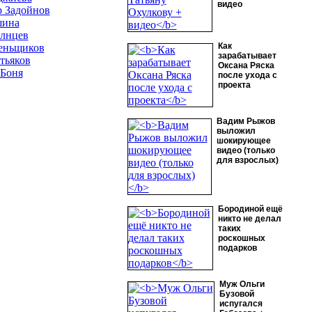
видео
 Задойнов
шина
олнцев
Как
еньщиков
зарабатывает
тьяков
Оксана Ряска
 Боня
после ухода с
проекта
Вадим Рыжов
выложил
шокирующее
видео (только
для взрослых)
Бородиной ещё
никто не делал
таких
роскошных
подарков
Муж Ольги
Бузовой
испугался