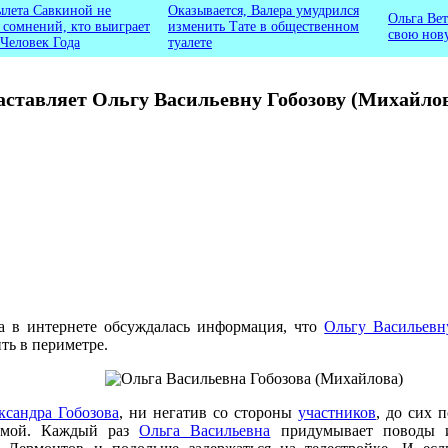
ылета Савкиной не
Оказывается, Валера умудрился
Ольга Вет
ь сомнений, кто выиграет
изменить Тате в общественном
свою нов
 Человек Года
туалете
заставляет Ольгу Васильевну Гобозову (Михайлов
да в интернете обсуждалась информация, что
Ольгу Васильевн
ь в периметре.
ксандра Гобозова
, ни негатив со стороны
участников
, до сих 
домой. Каждый раз
Ольга Васильевна
придумывает поводы и