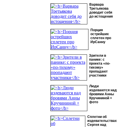
Варвара
Третьякова
доводит себя
до истощения
Порция
острейших
сплетен про
ИрСанну
Зрители в
панике: с
проекта «по-
тихому»
пропадают
участники
Люди
издеваются над
бровями Анны
Кручининой +
фото
Сплетни об
издевательствах
Сергея над