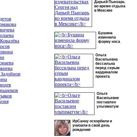
Дарьей Пынзарь
во время отдыха
в Мексике
детов
рмакова
вичева
Бушина
олаева
изменила
 Ковалёва
форму носа
осов
арвина
Ольга
ни
Васильевна
онаева
бессильна
жиева
перед серым
кардиналом
 Задойнов
проекта
ина
лнцев
ньщиков
Ольге
тьяков
Васильевне
Боня
поставлен
ультиматум
ИрСанну оскорбили и
унизили в свой день
рождения