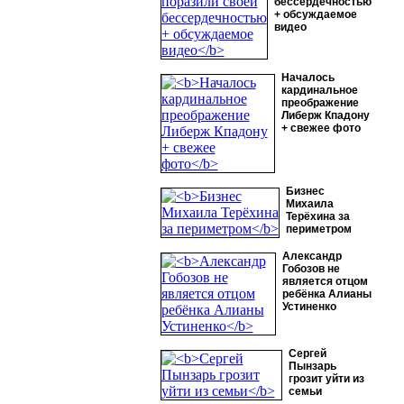
бессердечностью
+ обсуждаемое
видео
Началось
кардинальное
преображение
Либерж Кпадону
+ свежее фото
Бизнес
Михаила
Терёхина за
периметром
Александр
Гобозов не
является отцом
ребёнка Алианы
Устиненко
Сергей
Пынзарь
грозит уйти из
семьи