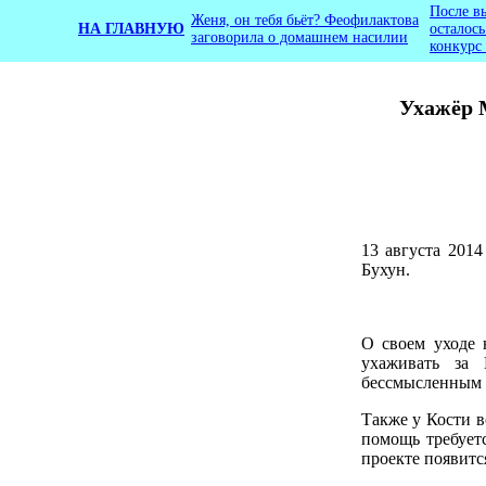
После в
Женя, он тебя бьёт? Феофилактова
НА ГЛАВНУЮ
осталос
заговорила о домашнем насилии
конкурс
Ухажёр 
13 августа 201
Бухун.
О своем уходе 
ухаживать за 
бессмысленным с
Также у Кости в
помощь требуетс
проекте появитс