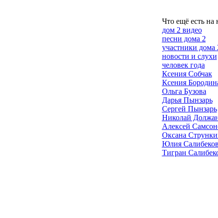
Что ещё есть на 
дом 2 видео
песни дома 2
участники дома 
новости и слухи
человек года
Ксения Собчак
Ксения Бородин
Ольга Бузова
Дарья Пынзарь
Сергей Пынзарь
Николай Должа
Алексей Самсон
Оксана Струнки
Юлия Салибеко
Тигран Салибек