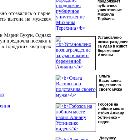
продолжает
публичное
уничтожение
ьно отозвались о парне.
Михаила
жать выгона на мужском
Терёхина
 к Марии Бухун. Однако
Установлено
ун предпочла поездки в
вознаграждение
 в городских квартирах
за удар в живот
беременной
Алианы
Ольга
Васильевна
подставила
своего мужа
ой
Гобозов на
ления
лобном месте
избил Алиану
Устиненко +
видео
Девушку