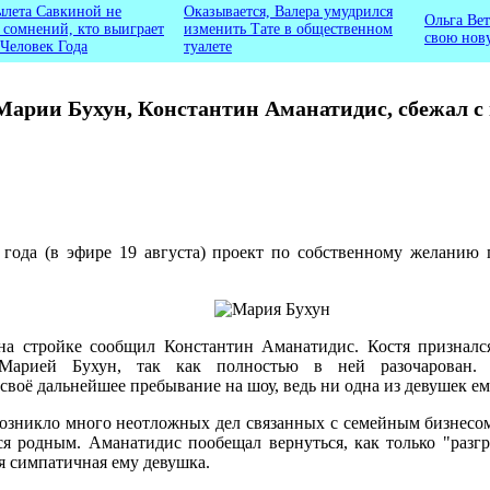
ылета Савкиной не
Оказывается, Валера умудрился
Ольга Вет
ь сомнений, кто выиграет
изменить Тате в общественном
свою нов
 Человек Года
туалете
Марии Бухун, Константин Аманатидис, сбежал с 
4 года (в эфире 19 августа) проект по собственному желани
на стройке сообщил Константин Аманатидис. Костя признался
Марией Бухун, так как полностью в ней разочарован. 
воё дальнейшее пребывание на шоу, ведь ни одна из девушек ем
озникло много неотложных дел связанных с семейным бизнесом
я родным. Аманатидис пообещал вернуться, как только "разгре
я симпатичная ему девушка.