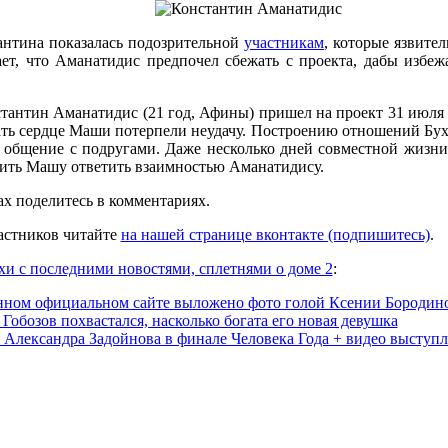
антина показалась подозрительной
участникам
, которые язвител
ает, что Аманатидис предпочел сбежать с проекта, дабы избе
тантин Аманатидис (21 год, Афины) пришел на проект 31 июля
ть сердце Маши потерпели неудачу. Построению отношений Бух
 общение с подругами. Даже несколько дней совместной жизни
вить Машу ответить взаимностью Аманатидису.
х поделитесь в комментариях.
астников читайте
на нашей странице вконтакте (подпишитесь)
.
хи с последними новостями, сплетнями о доме 2
:
нном официальном сайте выложено фото голой Ксении Бородин
Гобозов похвастался, насколько богата его новая девушка
 Александра Задойнова в финале Человека Года + видео выступ