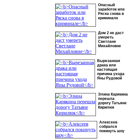
Опасный
заработок или
Ряска снова в
криминале
Дом 2 не даст
умереть
Светлане
Михайловне
Вырезанная
драка или
настоящая
причина ухода
Яны Рудовой
Элина Карякина
перешла
дорогу Татьяне
Кирилюк
Алексеев
собрался
покинуть шоу