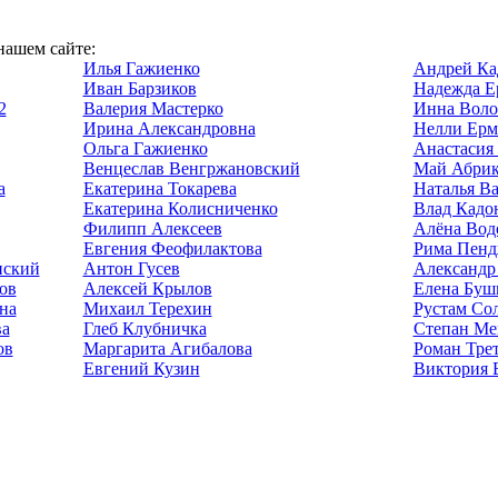
нашем сайте:
Илья Гажиенко
Андрей Ка
Иван Барзиков
Надежда Е
2
Валерия Мастерко
Инна Воло
Ирина Александровна
Нелли Ерм
Ольга Гажиенко
Анастасия
Венцеслав Венгржановский
Май Абрик
а
Екатерина Токарева
Наталья В
Екатерина Колисниченко
Влад Кадо
Филипп Алексеев
Алёна Вод
Евгения Феофилактова
Рима Пенд
нский
Антон Гусев
Александр
ов
Алексей Крылов
Елена Буш
на
Михаил Терехин
Рустам Со
ва
Глеб Клубничка
Степан Ме
ов
Маргарита Агибалова
Роман Тре
Евгений Кузин
Виктория 