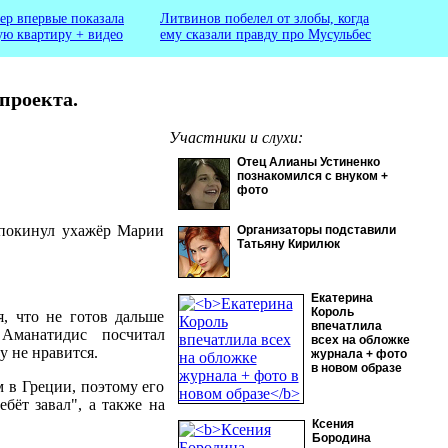
ер впервые показала
Литвинов побелел от злобы, когда
ую квартиру + видео
ему сказали правду про Мусульбес
проекта.
Участники и слухи:
Отец Алианы Устиненко
познакомился с внуком +
фото
ю покинул ухажёр Марии
Организаторы подставили
Татьяну Кирилюк
Екатерина
Король
, что не готов дальше
впечатлила
Аманатидис посчитал
всех на обложке
у не нравится.
журнала + фото
в новом образе
 в Греции, поэтому его
бёт завал", а также на
Ксения
Бородина