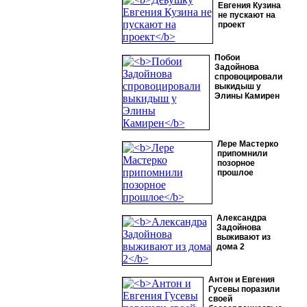
Евгения Кузина
не пускают на
проект
Побои
Задойнова
спровоцировали
выкидыш у
Элины Камирен
Лере Мастерко
припомнили
позорное
прошлое
Александра
Задойнова
выживают из
дома 2
Антон и Евгения
Гусевы поразили
своей