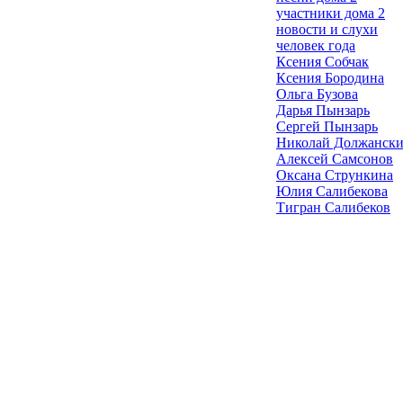
участники дома 2
новости и слухи
человек года
Ксения Собчак
Ксения Бородина
Ольга Бузова
Дарья Пынзарь
Сергей Пынзарь
Николай Должанск
Алексей Самсонов
Оксана Стрункина
Юлия Салибекова
Тигран Салибеков