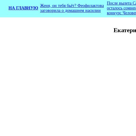
После вылета С
Женя, он тебя бьёт? Феофилактова
НА ГЛАВНУЮ
осталось сомне
заговорила о домашнем насилии
конкурс Челове
Екатери