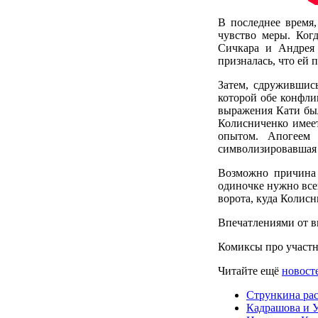
В последнее время,
чувство меры. Ког
Сичкара и Андрея 
призналась, что ей 
Затем, сдружившис
которой обе конфлик
выражения Кати был
Колисниченко имеет
опытом. Апогеем
символизировавшая
Возможно причина 
одиночке нужно всег
ворота, куда Колисн
Впечатлениями от в
Комиксы про участ
Читайте ещё
новосте
Стрункина рас
Кадрашова и У