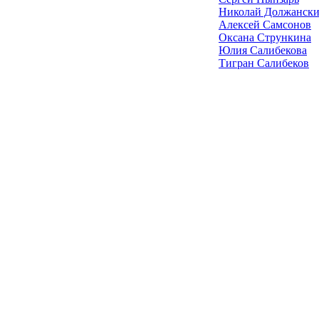
Николай Должанск
Алексей Самсонов
Оксана Стрункина
Юлия Салибекова
Тигран Салибеков