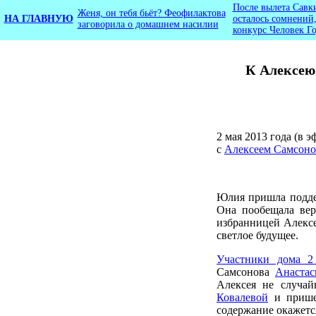
После вылета Савк
Женя, он тебя бьёт? Феофилактова
НА ГЛАВНУЮ
осталось сомнений,
заговорила о домашнем насилии
конкурс Человек Г
К Алексею
2 мая 2013 года (в 
с
Алексеем Самсон
Юлия пришла поддер
Она пообещала вер
избранницей Алексе
светлое будущее.
Участники дома 
Самсонова
Анастас
Алексея не случа
Ковалевой
и пришел
содержание окажетс